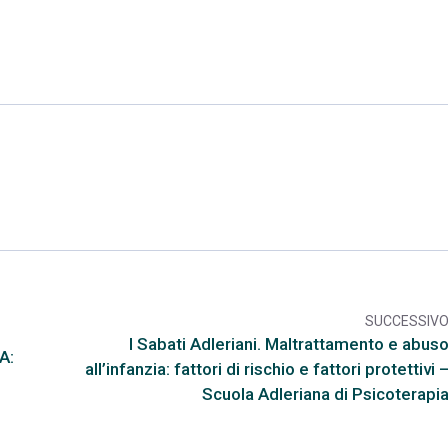
SUCCESSIV
arr
I Sabati Adleriani. Maltrattamento e abus
A:
all’infanzia: fattori di rischio e fattori protettivi 
Scuola Adleriana di Psicoterapi