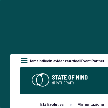
Home
Indice
In evidenza
Articoli
Eventi
Partner
Età Evolutiva
Alimentazione