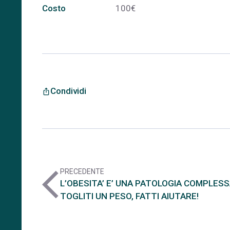
Costo
100€
Condividi
ios_share
PRECEDENTE
arrow_back_ios
L’OBESITA’ E’ UNA PATOLOGIA COMPLESS
TOGLITI UN PESO, FATTI AIUTARE!