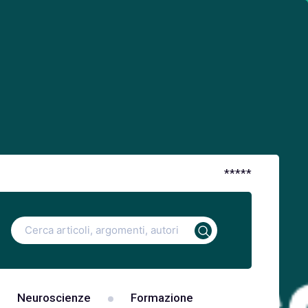
*
*
*
*
*
Ricerca
per:
Neuroscienze
Formazione