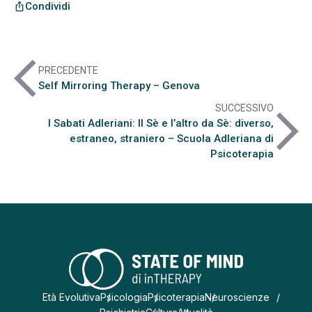
Condividi
ios_share
arrow_back_ios
PRECEDENTE
Self Mirroring Therapy – Genova
SUCCESSIVO
arrow_forward_ios
I Sabati Adleriani: Il Sè e l’altro da Sè: diverso,
estraneo, straniero – Scuola Adleriana di
Psicoterapia
Età Evolutiva
Psicologia
Psicoterapia
Neuroscienze