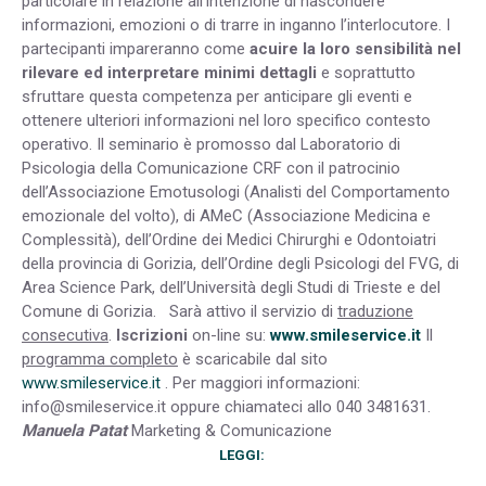
particolare in relazione all’intenzione di nascondere
informazioni, emozioni o di trarre in inganno l’interlocutore. I
partecipanti impareranno come
acuire la loro sensibilità nel
rilevare ed interpretare minimi dettagli
e soprattutto
sfruttare questa competenza per anticipare gli eventi e
ottenere ulteriori informazioni nel loro specifico contesto
operativo. Il seminario è promosso dal Laboratorio di
Psicologia della Comunicazione CRF con il patrocinio
dell’Associazione Emotusologi (Analisti del Comportamento
emozionale del volto), di AMeC (Associazione Medicina e
Complessità), dell’Ordine dei Medici Chirurghi e Odontoiatri
della provincia di Gorizia, dell’Ordine degli Psicologi del FVG, di
Area Science Park, dell’Università degli Studi di Trieste e del
Comune di Gorizia. Sarà attivo il servizio di
traduzione
consecutiva
.
Iscrizioni
on-line su:
www.smileservice.it
Il
programma completo
è scaricabile dal sito
www.smileservice.it
. Per maggiori informazioni:
info@smileservice.it
oppure chiamateci allo 040 3481631.
Manuela Patat
Marketing & Comunicazione
LEGGI: