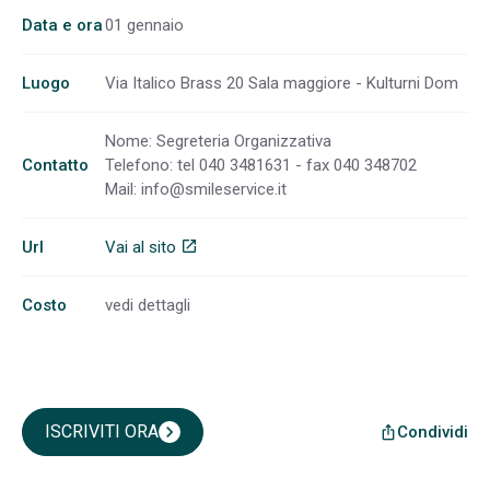
Data e ora
01 gennaio
Luogo
Via Italico Brass 20 Sala maggiore - Kulturni Dom
Nome: Segreteria Organizzativa
Contatto
Telefono: tel 040 3481631 - fax 040 348702
Mail:
info@smileservice.it
Url
Vai al sito
open_in_new
Costo
vedi dettagli
ISCRIVITI ORA
chevron_right
Condividi
ios_share