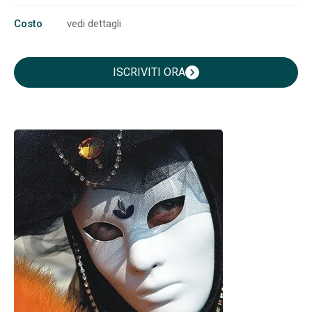
Costo
vedi dettagli
ISCRIVITI ORA
chevron_right