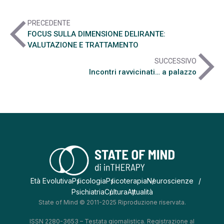
arrow_back_ios
PRECEDENTE
FOCUS SULLA DIMENSIONE DELIRANTE:
VALUTAZIONE E TRATTAMENTO
arrow_forward_ios
SUCCESSIVO
Incontri ravvicinati… a palazzo
Età Evolutiva
Psicologia
Psicoterapia
Neuroscienze
Psichiatria
Cultura
Attualità
State of Mind © 2011-2025 Riproduzione riservata.
ISSN 2280-3653 – Testata giornalistica. Registrazione al