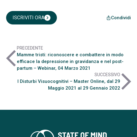
ISCRIVITI ORA
chevron_right
Condividi
ios_share
PRECEDENTE
arrow_back_ios
Mamme tristi: riconoscere e combattere in modo
efficace la depressione in gravidanza e nel post-
partum – Webinar, 04 Marzo 2021
arrow_forward_ios
SUCCESSIVO
I Disturbi Visuocognitivi – Master Online, dal 29
Maggio 2021 al 29 Gennaio 2022