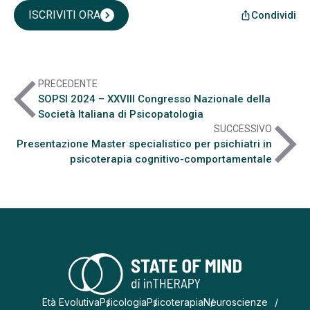
ISCRIVITI ORA
chevron_right
Condividi
ios_share
arrow_back_ios
PRECEDENTE
SOPSI 2024 – XXVIII Congresso Nazionale della
Società Italiana di Psicopatologia
arrow_forward_ios
SUCCESSIVO
Presentazione Master specialistico per psichiatri in
psicoterapia cognitivo-comportamentale
Età Evolutiva
Psicologia
Psicoterapia
Neuroscienze