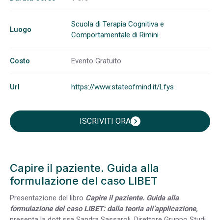
Scuola di Terapia Cognitiva e
Luogo
Comportamentale di Rimini
Costo
Evento Gratuito
Url
https://www.stateofmind.it/Lfys
ISCRIVITI ORA
chevron_right
Capire il paziente. Guida alla
formulazione del caso LIBET
Presentazione del libro
Capire il paziente. Guida alla
formulazione del caso LIBET: dalla teoria all’applicazione,
presenta la dott.ssa Sandra Sassaroli, Direttore Gruppo Studi