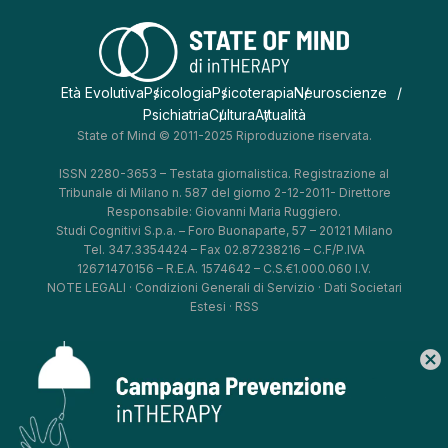
Età Evolutiva
Psicologia
Psicoterapia
Neuroscienze
Psichiatria
Cultura
Attualità
State of Mind © 2011-2025 Riproduzione riservata.
ISSN 2280-3653 – Testata giornalistica. Registrazione al
Tribunale di Milano n. 587 del giorno 2-12-2011- Direttore
Responsabile: Giovanni Maria Ruggiero.
Studi Cognitivi S.p.a. – Foro Buonaparte, 57 – 20121 Milano
Tel. 347.3354424 – Fax 02.87238216 – C.F/P.IVA
12671470156 – R.E.A. 1574642 – C.S.€1.000.060 I.V.
NOTE LEGALI
·
Condizioni Generali di Servizio
·
Dati Societari
Estesi
·
RSS
cancel
*
*
*
*
Aggiorna le tue preferenze
–
Privacy Policy
–
Cookie Policy