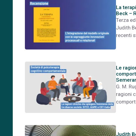
La terap
Beck – 
Terza ed
Judith B
recenti s
Le ragion
comporta
Semerar
G. M. Rug
ragioni c
comport
Judith B