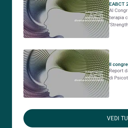
EABCT 
Al Congr
terapia 
'Strengt
Il cong
Report d
di Psico
VEDI TU