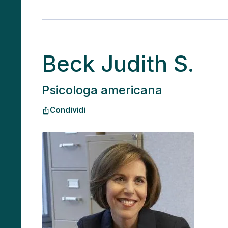
Beck Judith S.
Psicologa americana
Condividi
ios_share