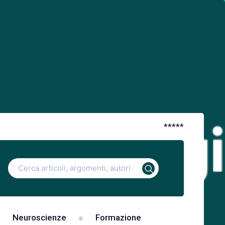
*
*
*
*
*
Ricerca
per:
Neuroscienze
Formazione