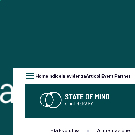
Home
Indice
In evidenza
Articoli
Eventi
Partner
Età Evolutiva
Alimentazione