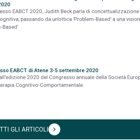
2020
esso EABCT 2020, Judith Beck parla di concettualizzazione 
cognitiva, passando da un'ottica 'Problem-Based' a una visio
h-Based'
resso EABCT di Atene 3-5 settembre 2020
all'edizione 2020 del Congresso annuale della Società Euro
terapia Cognitivo-Comportamentale.
TTI GLI ARTICOLI
chevron_right