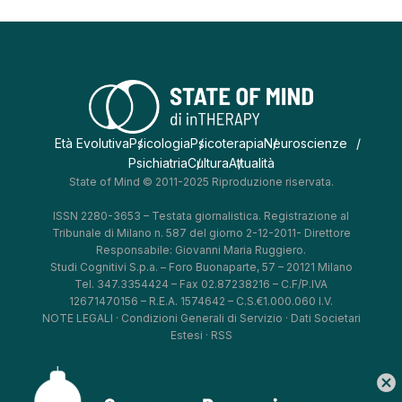
Età Evolutiva
Psicologia
Psicoterapia
Neuroscienze
Psichiatria
Cultura
Attualità
State of Mind © 2011-2025 Riproduzione riservata.
ISSN 2280-3653 – Testata giornalistica. Registrazione al
Tribunale di Milano n. 587 del giorno 2-12-2011- Direttore
Responsabile: Giovanni Maria Ruggiero.
Studi Cognitivi S.p.a. – Foro Buonaparte, 57 – 20121 Milano
Tel. 347.3354424 – Fax 02.87238216 – C.F/P.IVA
12671470156 – R.E.A. 1574642 – C.S.€1.000.060 I.V.
NOTE LEGALI
·
Condizioni Generali di Servizio
·
Dati Societari
Estesi
·
RSS
cancel