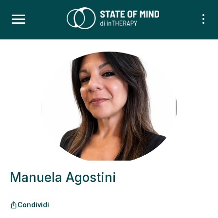
Manuela Agostini
Condividi
ios_share