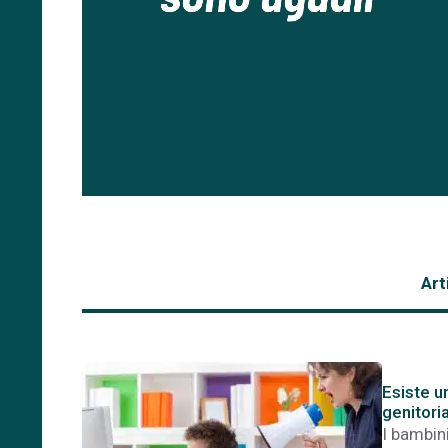
Art
Esiste u
genitori
I bambini