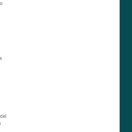
mo
a
del
e