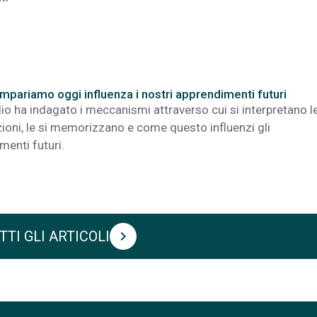
impariamo oggi influenza i nostri apprendimenti futuri
io ha indagato i meccanismi attraverso cui si interpretano l
ioni, le si memorizzano e come questo influenzi gli
menti futuri.
TTI GLI ARTICOLI
chevron_right