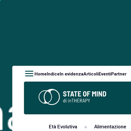
Home
Indice
In evidenza
Articoli
Eventi
Partner
Età Evolutiva
Alimentazione