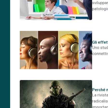
sviluppa
patologi
Gli effet
Uno stud
connetti
Perché no
La rivis
radicalis
importan