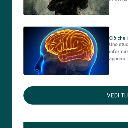
Ciò che 
Uno stud
informaz
apprendi
VEDI TU