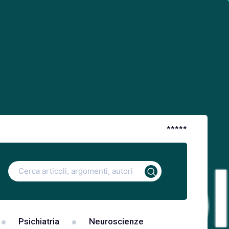
*
*
*
*
*
Ricerca
per:
Psichiatria
Neuroscienze