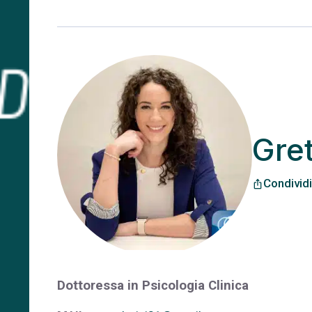
Gret
Condividi
ios_share
Dottoressa in Psicologia Clinica