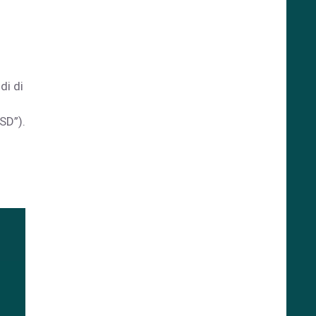
di di
SD”).