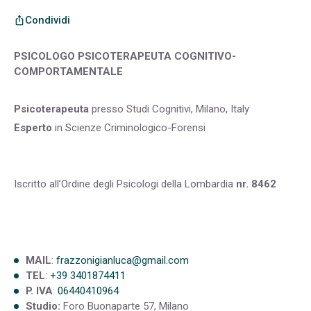
Condividi
ios_share
PSICOLOGO PSICOTERAPEUTA COGNITIVO-
COMPORTAMENTALE
Psicoterapeuta
presso Studi Cognitivi, Milano, Italy
Esperto
in Scienze Criminologico-Forensi
Iscritto all’Ordine degli Psicologi della Lombardia
nr. 8462
MAIL
:
frazzonigianluca@gmail.com
TEL
:
+39 3401874411
P. IVA
:
06440410964
Studio:
Foro Buonaparte 57, Milano