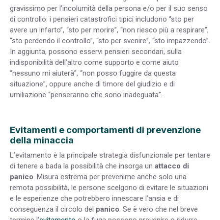
gravissimo per l’incolumità della persona e/o per il suo senso
di controllo: i pensieri catastrofici tipici includono “sto per
avere un infarto”, “sto per morire”, “non riesco più a respirare”,
“sto perdendo il controllo”, “sto per svenire”, “sto impazzendo”.
In aggiunta, possono esservi pensieri secondari, sulla
indisponibilità dell’altro come supporto e come aiuto
“nessuno mi aiuterà”, “non posso fuggire da questa
situazione”, oppure anche di timore del giudizio e di
umiliazione “penseranno che sono inadeguata”.
Evitamenti e comportamenti di prevenzione
della minaccia
L’evitamento è la principale strategia disfunzionale per tentare
di tenere a bada la possibilità che insorga un
attacco di
panico
. Misura estrema per prevenirne anche solo una
remota possibilità, le persone scelgono di evitare le situazioni
e le esperienze che potrebbero innescare l’ansia e di
conseguenza il circolo del
panico
. Se è vero che nel breve
termine l’
evitamento
o la fuga possono prevenire o ridurre