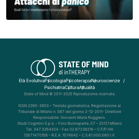
Età Evolutiva
Psicologia
Psicoterapia
Neuroscienze
Psichiatria
Cultura
Attualità
State of Mind © 2011-2025 Riproduzione riservata.
ISSN 2280-3653 – Testata giornalistica. Registrazione al
Tribunale di Milano n. 587 del giorno 2-12-2011- Direttore
Responsabile: Giovanni Maria Ruggiero.
Studi Cognitivi S.p.a. – Foro Buonaparte, 57 – 20121 Milano
Tel. 347.3354424 – Fax 02.87238216 – C.F/P.IVA
12671470156 – R.E.A. 1574642 – C.S.€1.000.060 I.V.