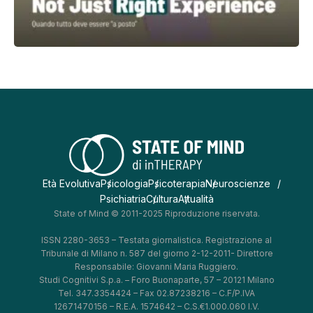
Età Evolutiva
Psicologia
Psicoterapia
Neuroscienze
Psichiatria
Cultura
Attualità
State of Mind © 2011-2025 Riproduzione riservata.
ISSN 2280-3653 – Testata giornalistica. Registrazione al
Tribunale di Milano n. 587 del giorno 2-12-2011- Direttore
Responsabile: Giovanni Maria Ruggiero.
Studi Cognitivi S.p.a. – Foro Buonaparte, 57 – 20121 Milano
Tel. 347.3354424 – Fax 02.87238216 – C.F/P.IVA
12671470156 – R.E.A. 1574642 – C.S.€1.000.060 I.V.