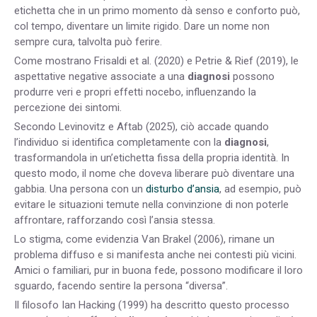
etichetta che in un primo momento dà senso e conforto può,
col tempo, diventare un limite rigido. Dare un nome non
sempre cura, talvolta può ferire.
Come mostrano Frisaldi et al. (2020) e Petrie & Rief (2019), le
aspettative negative associate a una
diagnosi
possono
produrre veri e propri effetti nocebo, influenzando la
percezione dei sintomi.
Secondo Levinovitz e Aftab (2025), ciò accade quando
l’individuo si identifica completamente con la
diagnosi
,
trasformandola in un’etichetta fissa della propria identità.
In
questo modo, il nome che doveva liberare può diventare una
gabbia.
Una persona con un
disturbo d’ansia
, ad esempio, può
evitare le situazioni temute nella convinzione di non poterle
affrontare, rafforzando così l’ansia stessa.
Lo stigma, come evidenzia Van Brakel (2006), rimane un
problema diffuso e si manifesta anche nei contesti più vicini.
Amici o familiari, pur in buona fede, possono modificare il loro
sguardo, facendo sentire la persona “diversa”.
Il filosofo Ian Hacking (1999) ha descritto questo processo