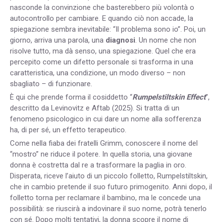
nasconde la convinzione che basterebbero più volontà o
autocontrollo per cambiare. E quando ciò non accade, la
spiegazione sembra inevitabile: “Il problema sono io”. Poi, un
giorno, arriva una parola, una
diagnosi
. Un nome che non
risolve tutto, ma dà senso, una spiegazione. Quel che era
percepito come un difetto personale si trasforma in una
caratteristica, una condizione, un modo diverso – non
sbagliato – di funzionare.
È qui che prende forma il cosiddetto “
Rumpelstiltskin Effect
”,
descritto da Levinovitz e Aftab (2025). Si tratta di un
fenomeno psicologico in cui dare un nome alla sofferenza
ha, di per sé, un effetto terapeutico.
Come nella fiaba dei fratelli Grimm, conoscere il nome del
“mostro” ne riduce il potere. In quella storia, una giovane
donna è costretta dal re a trasformare la paglia in oro.
Disperata, riceve l’aiuto di un piccolo folletto, Rumpelstiltskin,
che in cambio pretende il suo futuro primogenito. Anni dopo, il
folletto torna per reclamare il bambino, ma le concede una
possibilità: se riuscirà a indovinare il suo nome, potrà tenerlo
con sé. Dopo molti tentativi, la donna scopre il nome di