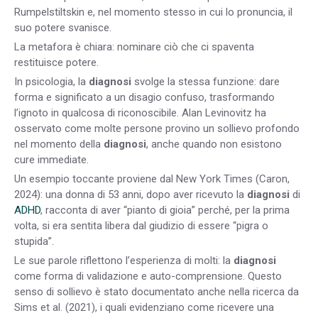
Rumpelstiltskin e, nel momento stesso in cui lo pronuncia, il
suo potere svanisce.
La metafora è chiara: nominare ciò che ci spaventa
restituisce potere.
In psicologia, la
diagnosi
svolge la stessa funzione: dare
forma e significato a un disagio confuso, trasformando
l’ignoto in qualcosa di riconoscibile. Alan Levinovitz ha
osservato come molte persone provino un sollievo profondo
nel momento della
diagnosi
, anche quando non esistono
cure immediate.
Un esempio toccante proviene dal New York Times (Caron,
2024): una donna di 53 anni, dopo aver ricevuto la
diagnosi
di
ADHD
, racconta di aver “pianto di gioia” perché, per la prima
volta, si era sentita libera dal giudizio di essere “pigra o
stupida”.
Le sue parole riflettono l’esperienza di molti: la
diagnosi
come forma di validazione e auto-comprensione. Questo
senso di sollievo è stato documentato anche nella ricerca da
Sims et al. (2021), i quali evidenziano come ricevere una