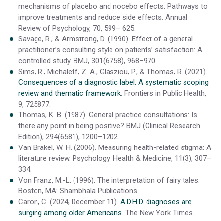
mechanisms of placebo and nocebo effects: Pathways to
improve treatments and reduce side effects. Annual
Review of Psychology, 70, 599– 625.
Savage, R., & Armstrong, D. (1990). Effect of a general
practitioner’s consulting style on patients’ satisfaction: A
controlled study. BMJ, 301(6758), 968–970.
Sims, R., Michaleff, Z. A., Glasziou, P., & Thomas, R. (2021).
Consequences of a diagnostic label: A systematic scoping
review and thematic framework
. Frontiers in Public Health,
9, 725877.
Thomas, K. B. (1987). General practice consultations: Is
there any point in being positive? BMJ (Clinical Research
Edition), 294(6581), 1200–1202.
Van Brakel, W. H. (2006). Measuring health-related stigma: A
literature review. Psychology, Health & Medicine, 11(3), 307–
334.
Von Franz, M.-L. (1996). The interpretation of fairy tales.
Boston, MA: Shambhala Publications.
Caron, C. (2024, December 11).
A.D.H.D. diagnoses are
surging among older Americans
. The New York Times.