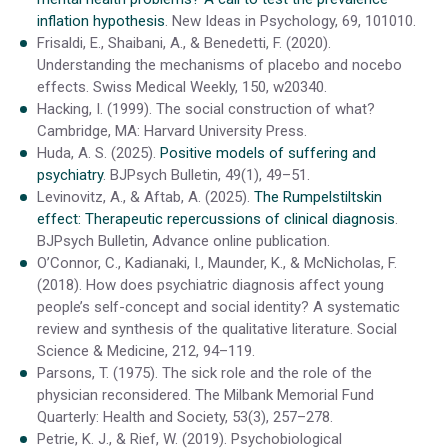
inflation hypothesis
. New Ideas in Psychology, 69, 101010.
Frisaldi, E., Shaibani, A., & Benedetti, F. (2020).
Understanding the mechanisms of placebo and nocebo
effects. Swiss Medical Weekly, 150, w20340.
Hacking, I. (1999). The social construction of what?
Cambridge, MA: Harvard University Press.
Huda, A. S. (2025).
Positive models of suffering and
psychiatry
. BJPsych Bulletin, 49(1), 49–51.
Levinovitz, A., & Aftab, A. (2025).
The Rumpelstiltskin
effect: Therapeutic repercussions of clinical diagnosis
.
BJPsych Bulletin, Advance online publication.
O’Connor, C., Kadianaki, I., Maunder, K., & McNicholas, F.
(2018). How does psychiatric diagnosis affect young
people’s self-concept and social identity? A systematic
review and synthesis of the qualitative literature. Social
Science & Medicine, 212, 94–119.
Parsons, T. (1975). The sick role and the role of the
physician reconsidered. The Milbank Memorial Fund
Quarterly: Health and Society, 53(3), 257–278.
Petrie, K. J., & Rief, W. (2019). Psychobiological