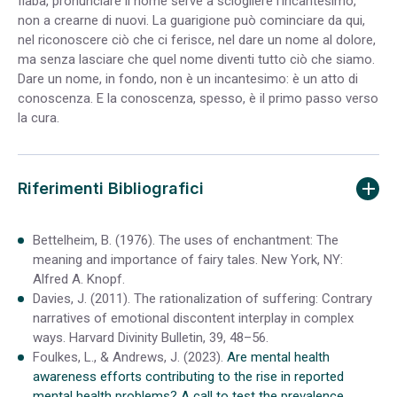
fiaba, pronunciare il nome serve a sciogliere l’incantesimo,
non a crearne di nuovi. La guarigione può cominciare da qui,
nel riconoscere ciò che ci ferisce, nel dare un nome al dolore,
ma senza lasciare che quel nome diventi tutto ciò che siamo.
Dare un nome, in fondo, non è un incantesimo: è un atto di
conoscenza. E la conoscenza, spesso, è il primo passo verso
la cura.
Riferimenti Bibliografici
Bettelheim, B. (1976). The uses of enchantment: The
meaning and importance of fairy tales. New York, NY:
Alfred A. Knopf.
Davies, J. (2011). The rationalization of suffering: Contrary
narratives of emotional discontent interplay in complex
ways. Harvard Divinity Bulletin, 39, 48–56.
Foulkes, L., & Andrews, J. (2023).
Are mental health
awareness efforts contributing to the rise in reported
mental health problems? A call to test the prevalence