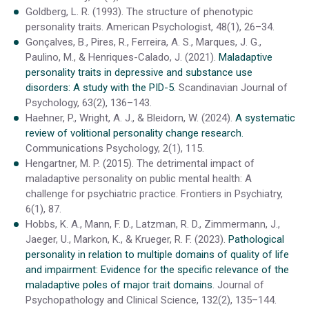
Goldberg, L. R. (1993). The structure of phenotypic
personality traits. American Psychologist, 48(1), 26–34.
Gonçalves, B., Pires, R., Ferreira, A. S., Marques, J. G.,
Paulino, M., & Henriques-Calado, J. (2021).
Maladaptive
personality traits in depressive and substance use
disorders: A study with the PID-5
. Scandinavian Journal of
Psychology, 63(2), 136–143.
Haehner, P., Wright, A. J., & Bleidorn, W. (2024).
A systematic
review of volitional personality change research.
Communications Psychology, 2(1), 115.
Hengartner, M. P. (2015). The detrimental impact of
maladaptive personality on public mental health: A
challenge for psychiatric practice. Frontiers in Psychiatry,
6(1), 87.
Hobbs, K. A., Mann, F. D., Latzman, R. D., Zimmermann, J.,
Jaeger, U., Markon, K., & Krueger, R. F. (2023).
Pathological
personality in relation to multiple domains of quality of life
and impairment: Evidence for the specific relevance of the
maladaptive poles of major trait domains
. Journal of
Psychopathology and Clinical Science, 132(2), 135–144.