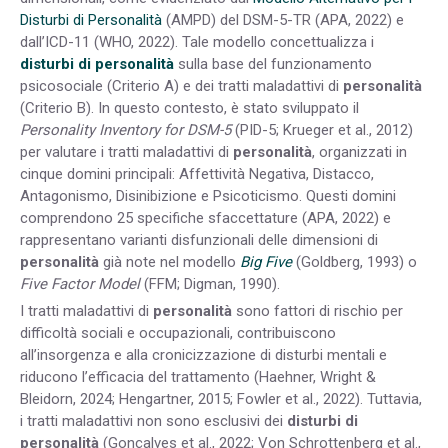
Disturbi di Personalità
(AMPD) del DSM-5-TR (APA, 2022) e
dall’ICD-11 (WHO, 2022). Tale modello concettualizza i
disturbi di personalità
sulla base del funzionamento
psicosociale (Criterio A) e dei tratti maladattivi di
personalità
(Criterio B). In questo contesto, è stato sviluppato il
Personality Inventory for DSM-5
(PID-5; Krueger et al., 2012)
per valutare i tratti maladattivi di
personalità
, organizzati in
cinque domini principali: Affettività Negativa, Distacco,
Antagonismo, Disinibizione e Psicoticismo. Questi domini
comprendono 25 specifiche sfaccettature (APA, 2022) e
rappresentano varianti disfunzionali delle dimensioni di
personalità
già note nel modello
Big Five
(Goldberg, 1993) o
Five Factor Model
(FFM; Digman, 1990).
I tratti maladattivi di
personalità
sono fattori di rischio per
difficoltà sociali e occupazionali, contribuiscono
all’insorgenza e alla cronicizzazione di disturbi mentali e
riducono l’efficacia del trattamento (Haehner, Wright &
Bleidorn, 2024; Hengartner, 2015; Fowler et al., 2022). Tuttavia,
i tratti maladattivi non sono esclusivi dei
disturbi di
personalità
(Gonçalves et al., 2022; Von Schrottenberg et al.,