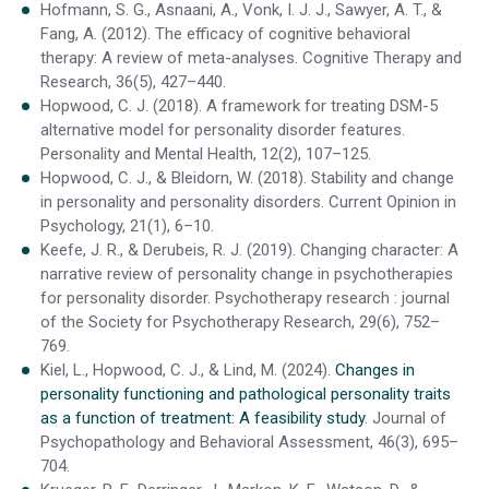
Hofmann, S. G., Asnaani, A., Vonk, I. J. J., Sawyer, A. T., &
Fang, A. (2012). The efficacy of cognitive behavioral
therapy: A review of meta-analyses. Cognitive Therapy and
Research, 36(5), 427–440.
Hopwood, C. J. (2018). A framework for treating DSM-5
alternative model for personality disorder features.
Personality and Mental Health, 12(2), 107–125.
Hopwood, C. J., & Bleidorn, W. (2018). Stability and change
in personality and personality disorders. Current Opinion in
Psychology, 21(1), 6–10.
Keefe, J. R., & Derubeis, R. J. (2019). Changing character: A
narrative review of personality change in psychotherapies
for personality disorder. Psychotherapy research : journal
of the Society for Psychotherapy Research, 29(6), 752–
769.
Kiel, L., Hopwood, C. J., & Lind, M. (2024).
Changes in
personality functioning and pathological personality traits
as a function of treatment: A feasibility study
. Journal of
Psychopathology and Behavioral Assessment, 46(3), 695–
704.