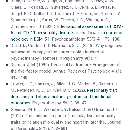
Bach, B., Kerber, A., Aluja, A., Bastiaens, T., Keeley, J. W.,
Claes, L., Fossati, A., Gutierrez, F., Oliveira, S. E., Pires, R.,
Riegel, K. D., Rolland, J., Roskam, I., Sellbom, M., Somma, A.,
Spanemberg, L., Strus, W., Thimm, J. C., Wright, A. G.,…
Zimmermann, J. (2020).
International assessment of DSM-
5 and ICD-11 personality disorder traits: Toward a common
nosology in DSM-5.1
. Psychopathology, 53(3-4), 179–188.
David, D., Cristea, I., & Hofmann, S. G. (2018). Why cognitive
behavioral therapy is the current gold standard of
psychotherapy. Frontiers in Psychiatry, 9(1), 4.
Digman, J. M. (1990). Personality structure: Emergence of
the five-factor model. Annual Review of Psychology, 41(1),
417–440.
Fowler, J. C., Lamkin, J., Allen, J. G., Madan, A., Oldham, J.
M., Petersen, N. J., & Frueh, B. C. (2022).
Personality trait
domains predict psychiatric symptom and functional
outcomes
. Psychotherapy, 59(1), 38–47.
Gleason, M. E. J., Weinstein, Y., Balsis, S., & Oltmanns, T. F.
(2014). The enduring impact of maladaptive personality
traits on relationship quality and health in later life. Journal
of Personality, 82(6), 493–501.