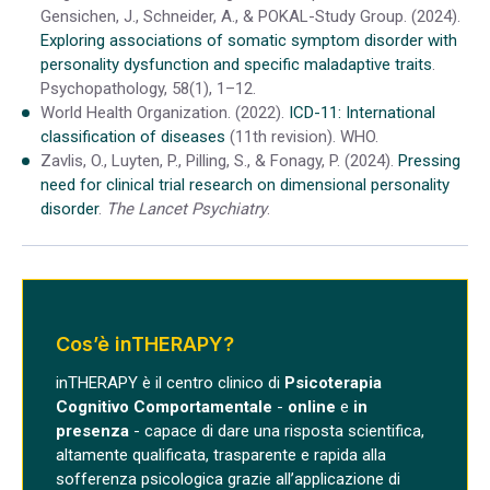
Gensichen, J., Schneider, A., & POKAL-Study Group. (2024).
Exploring associations of somatic symptom disorder with
personality dysfunction and specific maladaptive traits
.
Psychopathology, 58(1), 1–12.
World Health Organization. (2022).
ICD-11: International
classification of diseases
(11th revision). WHO.
Zavlis, O., Luyten, P., Pilling, S., & Fonagy, P. (2024).
Pressing
need for clinical trial research on dimensional personality
disorder
.
The Lancet Psychiatry
.
Cos’è inTHERAPY?
inTHERAPY è il centro clinico di
Psicoterapia
Cognitivo Comportamentale
-
online
e
in
presenza
- capace di dare una risposta scientifica,
altamente qualificata, trasparente e rapida alla
sofferenza psicologica grazie all’applicazione di