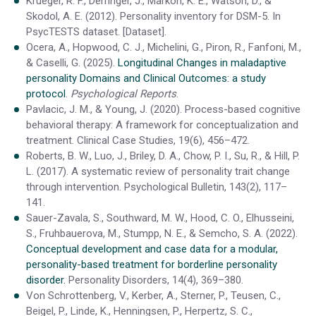
Krueger, R. F., Derringer, J., Markon, K. E., Watson, D., &
Skodol, A. E. (2012). Personality inventory for DSM-5. In
PsycTESTS dataset. [Dataset].
Ocera, A., Hopwood, C. J., Michelini, G., Piron, R., Fanfoni, M.,
& Caselli, G. (2025).
Longitudinal Changes in maladaptive
personality Domains and Clinical Outcomes: a study
protocol
.
Psychological Reports
.
Pavlacic, J. M., & Young, J. (2020). Process-based cognitive
behavioral therapy: A framework for conceptualization and
treatment. Clinical Case Studies, 19(6), 456–472.
Roberts, B. W., Luo, J., Briley, D. A., Chow, P. I., Su, R., & Hill, P.
L. (2017). A systematic review of personality trait change
through intervention. Psychological Bulletin, 143(2), 117–
141.
Sauer-Zavala, S., Southward, M. W., Hood, C. O., Elhusseini,
S., Fruhbauerova, M., Stumpp, N. E., & Semcho, S. A. (2022).
Conceptual development and case data for a modular,
personality-based treatment for borderline personality
disorder.
Personality Disorders, 14(4), 369–380.
Von Schrottenberg, V., Kerber, A., Sterner, P., Teusen, C.,
Beigel, P., Linde, K., Henningsen, P., Herpertz, S. C.,