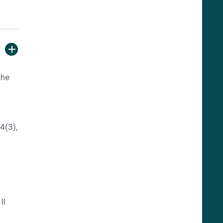
the
4(3),
Il