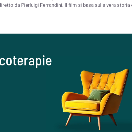
iretto da Pierluigi Ferrandini. Il film si basa sulla vera storia 