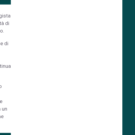
gista
tà di
o.
e di
tinua
o
le
a un
me