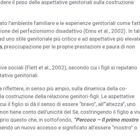
ere il peso delle aspettative genitoriali sulla costruzione
to l’ambiente familiare e le esperienze genitoriali come fatt
one del perfezionismo disadattivo (Enns et al., 2002). In tal
d uno stile genitoriale più critico e ad aspettative più elevat
a
, preoccupazione per le proprie prestazioni e paura di non
e sociali (Flett et al., 2002), secondo cui i figli si reputano
tive genitoriali.
 riflettere, in senso più ampio, sulla dinamica della co-
a costruzione della relazione genitori-figli. Le aspettative
i il figlio si dà il senso di essere “bravo”, all’“altezza”, uno
n tiene conto dell’unicità del Sé, costringendo il figlio a vi
roprio questo che, in sottofondo,
“Percoco – Il primo mostro
rnendo un nuovo accesso e significato all’essere “mostro” o