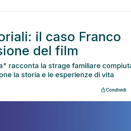
riali: il caso Franco
ione del film
ia" racconta la strage familiare compiut
e la storia e le esperienze di vita
Condividi
ios_share