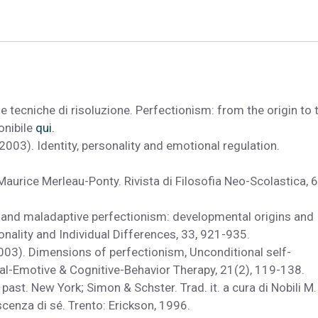
le tecniche di risoluzione. Perfectionism: from the origin to 
onibile
qui.
N. (2003). Identity, personality and emotional regulation.
 Maurice Merleau-Ponty. Rivista di Filosofia Neo-Scolastica, 6
ive and maladaptive perfectionism: developmental origins and
nality and Individual Differences, 33, 921-935.
L. (2003). Dimensions of perfectionism, Unconditional self-
al-Emotive & Cognitive-Behavior Therapy, 21(2), 119-138.
 past. New York; Simon & Schster. Trad. it. a cura di Nobili M. 
cenza di sé. Trento: Erickson, 1996.