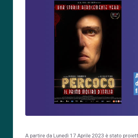
A partire da Lunedì 17 Aprile 2023 è stato proiett