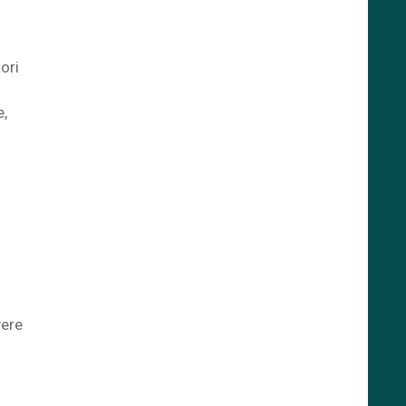
ori
e,
vere