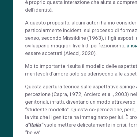
è proprio questa interazione che aiuta a comprend
dell’identità.
A questo proposito, alcuni autori hanno considera
particolarmente incidenti sul processo di formazi
senso, secondo Missildine (1963), i figli esposti a
sviluppano maggiori livelli di perfezionismo,
ansi
essere accettati (Alecci, 2020).
Molto importante risulta il modello delle aspettativ
meritevoli d’amore solo se aderiscono alle aspetta
Questa apertura teorica sulle aspettative spinge a
percezione (Capra, 1972; Arciero et al., 2003) nell
genitoriali, infatti, diventano un modo attraverso cu
“studente modello”. Questa co-percezione, però, no
la vita che il genitore ha immaginato per lui. È p
d’Italia”
vuole mettere delicatamente in crisi, fo
“belva”.