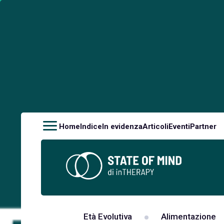
Home
Indice
In evidenza
Articoli
Eventi
Partner
Età Evolutiva
Alimentazione