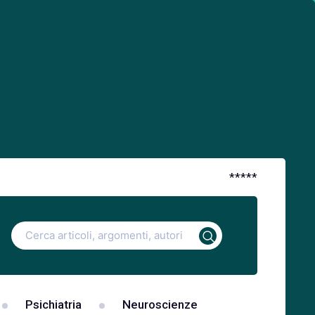
*
*
*
*
*
Ricerca
per:
Psichiatria
Neuroscienze