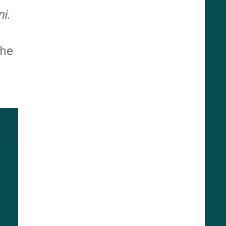
ni
.
che