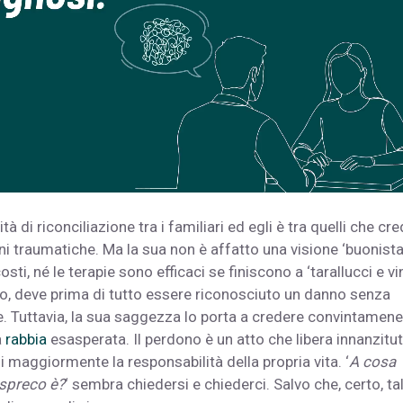
 di riconciliazione tra i familiari ed egli è tra quelli che cr
ni traumatiche. Ma la sua non è affatto una visione ‘buonista’
ti, né le terapie sono efficaci se finiscono a ‘tarallucci e vin
no, deve prima di tutto essere riconosciuto un danno senza
 Tuttavia, la sua saggezza lo porta a credere convintamene
a
rabbia
esasperata. Il perdono è un atto che libera innanzitu
maggiormente la responsabilità della propria vita. ‘
A cosa
 spreco è?
‘ sembra chiedersi e chiederci. Salvo che, certo, ta