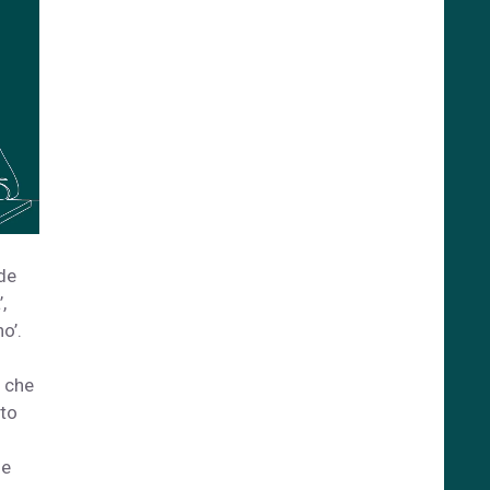
ede
,
o’.
 che
tto
le