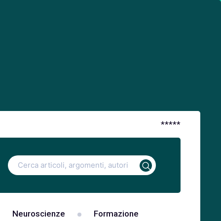
*
*
*
*
*
Ricerca
per:
Neuroscienze
Formazione