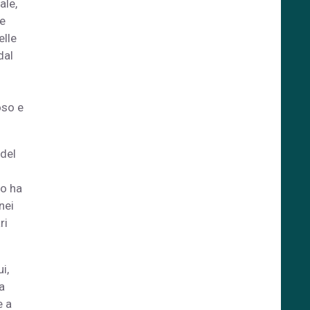
ale,
ue
elle
dal
oso e
 del
to ha
nei
ri
i,
a
e a