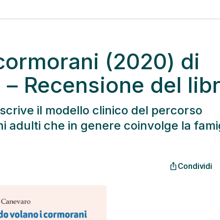
cormorani (2020) di
 – Recensione del lib
scrive il modello clinico del percorso
i adulti che in genere coinvolge la fami
Condividi
ios_share