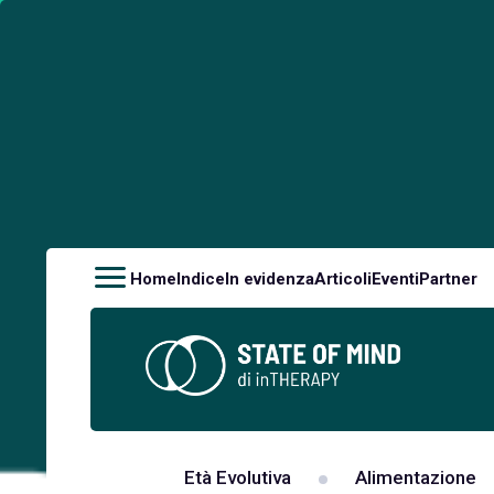
Home
Indice
In evidenza
Articoli
Eventi
Partner
Età Evolutiva
Alimentazione