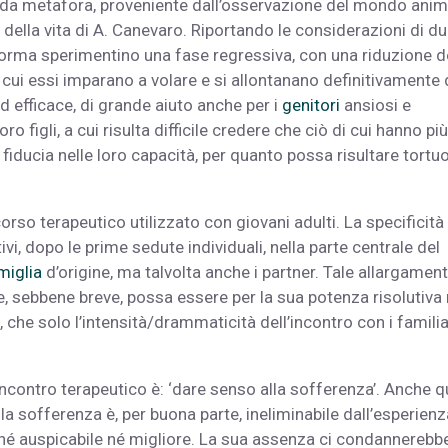
ndida metafora, proveniente dall’osservazione del mondo anim
 della vita di A. Canevaro. Riportando le considerazioni di d
 norma sperimentino una fase regressiva, con una riduzione d
ui essi imparano a volare e si allontanano definitivamente 
d efficace, di grande aiuto anche per i
genitori
ansiosi e
ro figli, a cui risulta difficile credere che ciò di cui hanno più
a fiducia nelle loro capacità, per quanto possa risultare tortu
corso terapeutico utilizzato con giovani adulti. La specificità
vi, dopo le prime sedute individuali, nella parte centrale del
miglia
d’origine, ma talvolta anche i partner. Tale allargamen
e, sebbene breve, possa essere per la sua potenza risolutiva 
 che solo l’intensità/drammaticità dell’incontro con i familia
ncontro terapeutico è: ‘dare senso alla sofferenza’. Anche qu
 sofferenza è, per buona parte, ineliminabile dall’esperienz
 né auspicabile né migliore. La sua assenza ci condannerebb