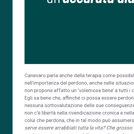
Canevaro parla anche della terapia come possibilità
nell’importanza del perdono, anche nelle situazio
non propone affatto un ‘volemose bene’ a tutti i cos
Egli sa bene che, affinché ci possa essere perdo
nessuna sottovalutazione delle sue conseguenze.
non c’è libertà nella rivendicazione cronica e nell
colui che perdona, che in tal modo può assumersi 
serve essere arrabbiati tutta la vita? Che grosso