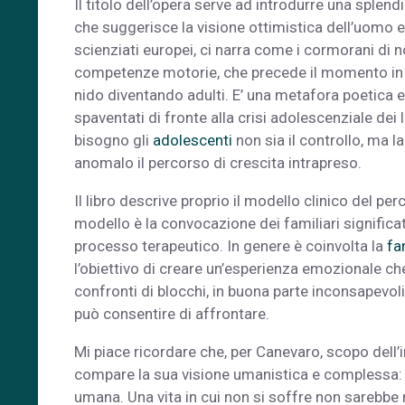
Il titolo dell’opera serve ad introdurre una sple
che suggerisce la visione ottimistica dell’uomo e
scienziati europei, ci narra come i cormorani di
competenze motorie, che precede il momento in c
nido diventando adulti. E’ una metafora poetica e
spaventati di fronte alla crisi adolescenziale dei lo
bisogno gli
adolescenti
non sia il controllo, ma l
anomalo il percorso di crescita intrapreso.
Il libro descrive proprio il modello clinico del per
modello è la convocazione dei familiari significati
processo terapeutico. In genere è coinvolta la
fa
l’obiettivo di creare un’esperienza emozionale ch
confronti di blocchi, in buona parte inconsapevoli,
può consentire di affrontare.
Mi piace ricordare che, per Canevaro, scopo dell’i
compare la sua visione umanistica e complessa: la
umana. Una vita in cui non si soffre non sarebbe