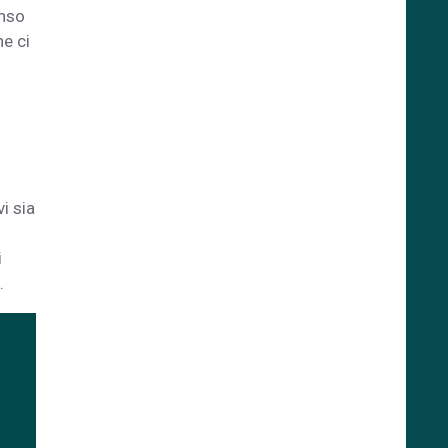
enso
e ci
vi sia
i
.