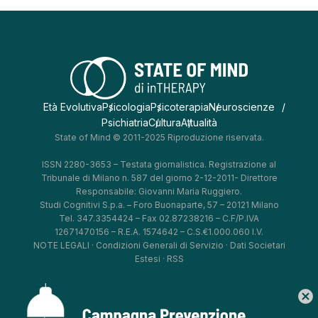
Età Evolutiva
Psicologia
Psicoterapia
Neuroscienze
Psichiatria
Cultura
Attualità
State of Mind © 2011-2025 Riproduzione riservata.
ISSN 2280-3653 – Testata giornalistica. Registrazione al
Tribunale di Milano n. 587 del giorno 2-12-2011- Direttore
Responsabile: Giovanni Maria Ruggiero.
Studi Cognitivi S.p.a. – Foro Buonaparte, 57 – 20121 Milano
Tel. 347.3354424 – Fax 02.87238216 – C.F/P.IVA
12671470156 – R.E.A. 1574642 – C.S.€1.000.060 I.V.
NOTE LEGALI
·
Condizioni Generali di Servizio
·
Dati Societari
Estesi
·
RSS
cancel