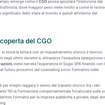
campo, emerge come il
CGO
possa spostare l’intenzione dal
ruttivista, dove maggior peso viene rivolto a come le risors
significato dello stare al mondo e quindi all’interno del
 scoperta del CGO
i: si inizia la lettura con un inquadramento storico e teorico
i negli ultimi decenni e, attraverso l’esaustiva spiegazione 
zazioni
, viene narrata l’esperienza in Sogei SPA finendo con 
e nel futuro prossimo del counseling socio-formativo nelle
i per meglio leggere il senso del transito storico tra i vari
i anni ’90 la formazione comportamentale focalizzata sulle s
termini formativi per le imprese pubbliche e private, dagli an
hing