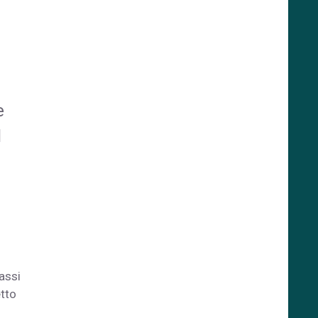
e
l
 assi
etto