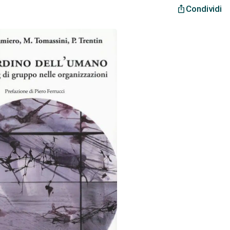
Condividi
ios_share