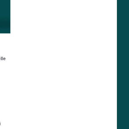
lle
i