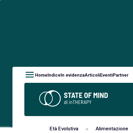
Home
Indice
In evidenza
Articoli
Eventi
Partner
Età Evolutiva
Alimentazione