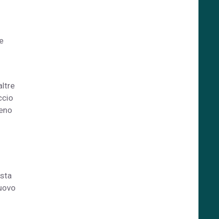
e
altre
ccio
meno
ista
nuovo