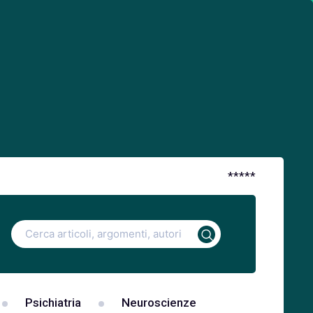
*
*
*
*
*
Ricerca
per:
Psichiatria
Neuroscienze