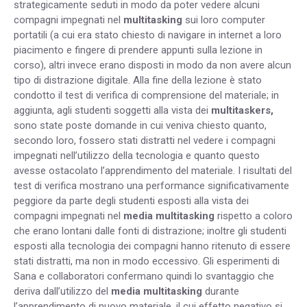
strategicamente seduti in modo da poter vedere alcuni
compagni impegnati nel
multitasking
sui loro computer
portatili (a cui era stato chiesto di navigare in internet a loro
piacimento e fingere di prendere appunti sulla lezione in
corso), altri invece erano disposti in modo da non avere alcun
tipo di distrazione digitale. Alla fine della lezione è stato
condotto il test di verifica di comprensione del materiale; in
aggiunta, agli studenti soggetti alla vista dei
multitaskers,
sono state poste domande in cui veniva chiesto quanto,
secondo loro, fossero stati distratti nel vedere i compagni
impegnati nell’utilizzo della tecnologia e quanto questo
avesse ostacolato l’apprendimento del materiale. I risultati del
test di verifica mostrano una performance significativamente
peggiore da parte degli studenti esposti alla vista dei
compagni impegnati nel
media multitasking
rispetto a coloro
che erano lontani dalle fonti di distrazione; inoltre gli studenti
esposti alla tecnologia dei compagni hanno ritenuto di essere
stati distratti, ma non in modo eccessivo. Gli esperimenti di
Sana e collaboratori confermano quindi lo svantaggio che
deriva dall’utilizzo del
media multitasking
durante
l’apprendimento di nuovo materiale, il cui effetto negativo si