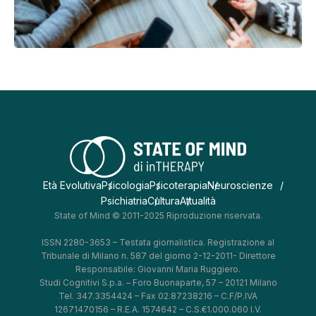
Età Evolutiva
Psicologia
Psicoterapia
Neuroscienze
Psichiatria
Cultura
Attualità
State of Mind © 2011-2025 Riproduzione riservata.
ISSN 2280-3653 – Testata giornalistica. Registrazione al
Tribunale di Milano n. 587 del giorno 2-12-2011- Direttore
Responsabile: Giovanni Maria Ruggiero.
Studi Cognitivi S.p.a. – Foro Buonaparte, 57 – 20121 Milano
Tel. 347.3354424 – Fax 02.87238216 – C.F/P.IVA
12671470156 – R.E.A. 1574642 – C.S.€1.000.060 I.V.