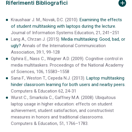
Riferimenti Bibliografici
Kraushaar J. M., Novak, D.C. (2010).
Examining the effects
of student multitasking with laptops during the lecture.
Journal of Information Systems Education, 21, 241–251
Lang A., Chrzan J. (2015).
Media multitasking: Good, bad, or
ugly?
Annals of the International Communication
Association, 39:1, 99-128
Ophira E., Nass C., Wagner A.D. (2009). Cognitive control in
media multitaskers. Proceedings of the National Academy
of Sciences, 106, 15583–1558
Sana F., Weston T., Cepeda N.J. (2013).
Laptop multitasking
hinder classroom learning for both users and nearby peers
.
Computers & Education 62, 24-31
Wurst C., Smarkola C., Gaffney M.A. (2008). Ubiquitous
laptop usage in higher education: effects on student
achievement, student satisfaction, and constructivist
measures in honors and traditional classrooms.
Computers & Education, 51, 1766–1783.