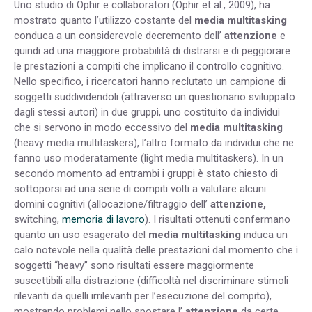
Uno studio di Ophir e collaboratori (Ophir et al., 2009), ha
mostrato quanto l’utilizzo costante del
media multitasking
conduca a un considerevole decremento dell’
attenzione
e
quindi ad una maggiore probabilità di distrarsi e di peggiorare
le prestazioni a compiti che implicano il controllo cognitivo.
Nello specifico, i ricercatori hanno reclutato un campione di
soggetti suddividendoli (attraverso un questionario sviluppato
dagli stessi autori) in due gruppi, uno costituito da individui
che si servono in modo eccessivo del
media multitasking
(heavy media multitaskers), l’altro formato da individui che ne
fanno uso moderatamente (light media multitaskers). In un
secondo momento ad entrambi i gruppi è stato chiesto di
sottoporsi ad una serie di compiti volti a valutare alcuni
domini cognitivi (allocazione/filtraggio dell’
attenzione,
switching,
memoria di lavoro
). I risultati ottenuti confermano
quanto un uso esagerato del
media multitasking
induca un
calo notevole nella qualità delle prestazioni dal momento che i
soggetti “heavy” sono risultati essere maggiormente
suscettibili alla distrazione (difficoltà nel discriminare stimoli
rilevanti da quelli irrilevanti per l’esecuzione del compito),
mostrando problemi nello spostare l’
attenzione
da certe