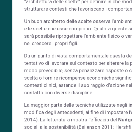
“architettura delle scelte” per definire in che mo
strutturare contesti che favoriscano i comportam
Un buon architetto delle scelte osserva l’ambiente
e le scelte che esse compiono. Qualora queste si 
sarà possibile riprogettare l’ambiente fisico o ve
nel crescere i propri figli.
Da un punto di vista comportamentale questa defi
tentativo di lavorare sul contesto per alterare l
modo prevedibile, senza penalizzare risposte o c
scelta o fornire ricompense economiche significat
contesti clinici, estende il suo raggio d’azione n
contatto con diverse discipline.
La maggior parte delle tecniche utilizzate negli
i
modifica degli antecedenti, al fine di impostare
2014). La letteratura mostra l’efficacia del
Nudg
sociali alla sostenibilità (Bailenson 2011; Hershf