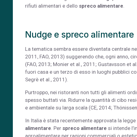
rifiuti alimentari e dello
spreco alimentare
.
Nudge e spreco alimentare
La tematica sembra essere diventata centrale negl
2011, FAO, 2013) suggerendo che, ogni anno, circ
(FAO, 2013; Monier et al., 2011; Gustavsson et al
fuori casa e un terzo di esso in luoghi pubblici com
Segrè et al., 2011).
Purtroppo, nei ristoranti non tutti gli alimenti 
spesso buttati via. Ridurre la quantità di cibo r
e ambientale su larga scala (CE, 2014; Thönissen
In Italia è stata recentemente approvata la legg
alimentare
. Per
spreco alimentare
si intende l’
agroalimentare per ragioni commerciali o esteti