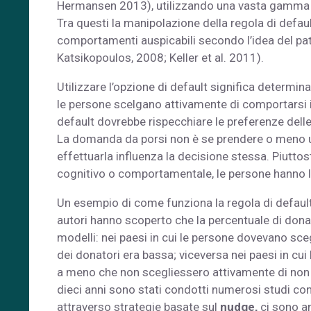
Hermansen 2013), utilizzando una vasta gamma d
Tra questi la manipolazione della regola di default
comportamenti auspicabili secondo l’idea del pat
Katsikopoulos, 2008; Keller et al. 2011).
Utilizzare l’opzione di default significa determ
le persone scelgano attivamente di comportarsi i
default dovrebbe rispecchiare le preferenze dell
La domanda da porsi non è se prendere o meno un
effettuarla influenza la decisione stessa. Piutto
cognitivo o comportamentale, le persone hanno la
Un esempio di come funziona la regola di default
autori hanno scoperto che la percentuale di donato
modelli: nei paesi in cui le persone dovevano sceg
dei donatori era bassa; viceversa nei paesi in cui 
a meno che non scegliessero attivamente di non es
dieci anni sono stati condotti numerosi studi co
attraverso strategie basate sul
nudge,
ci sono a