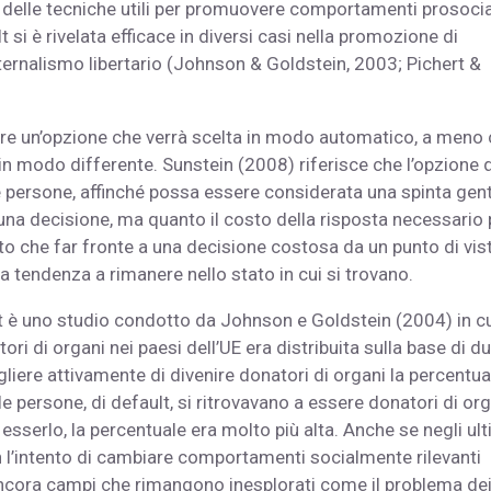
elle tecniche utili per promuovere comportamenti prosocial
 si è rivelata efficace in diversi casi nella promozione di
ernalismo libertario (Johnson & Goldstein, 2003; Pichert &
inare un’opzione che verrà scelta in modo automatico, a meno
n modo differente. Sunstein (2008) riferisce che l’opzione d
e persone, affinché possa essere considerata una spinta gent
a decisione, ma quanto il costo della risposta necessario 
sto che far fronte a una decisione costosa da un punto di vis
 tendenza a rimanere nello stato in cui si trovano.
 è uno studio condotto da Johnson e Goldstein (2004) in cui
ri di organi nei paesi dell’UE era distribuita sulla base di d
liere attivamente di divenire donatori di organi la percentua
le persone, di default, si ritrovavano a essere donatori di org
serlo, la percentuale era molto più alta. Anche se negli ult
n l’intento di cambiare comportamenti socialmente rilevanti
ncora campi che rimangono inesplorati come il problema de