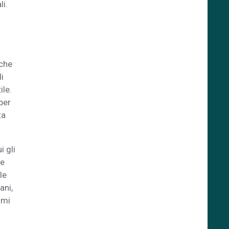
i.
 che
i
ile.
per
ta
 gli
ue
le
ani,
imi
i