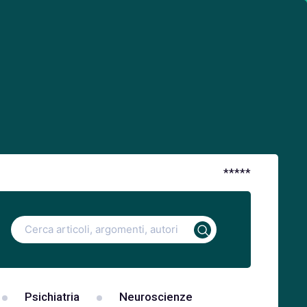
*
*
*
*
*
Ricerca
per:
Psichiatria
Neuroscienze