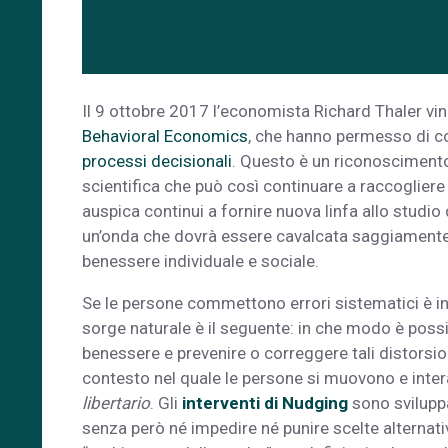
Il 9 ottobre 2017 l’economista Richard Thaler vinc
Behavioral Economics
, che hanno permesso di co
processi decisionali
. Questo è un riconosciment
scientifica che può così continuare a raccogliere i
auspica continui a fornire nuova linfa allo stu
un’onda che dovrà essere cavalcata saggiamente 
benessere individuale e sociale.
Se le persone commettono errori sistematici è infa
sorge naturale è il seguente: in che modo è possib
benessere e prevenire o correggere tali distorsi
contesto nel quale le persone si muovono e inter
libertario
. Gli
interventi di Nudging
sono sviluppat
senza però né impedire né punire scelte alternativ