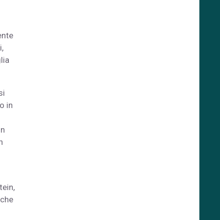
ente
,
lia
si
o in
in
n
ein,
iche