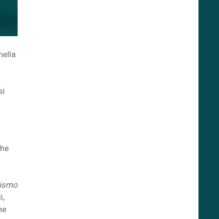
nella
si
che
lismo
i,
ne