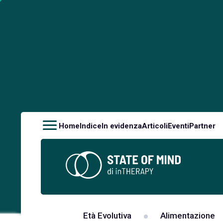
Home
Indice
In evidenza
Articoli
Eventi
Partner
Età Evolutiva
Alimentazione