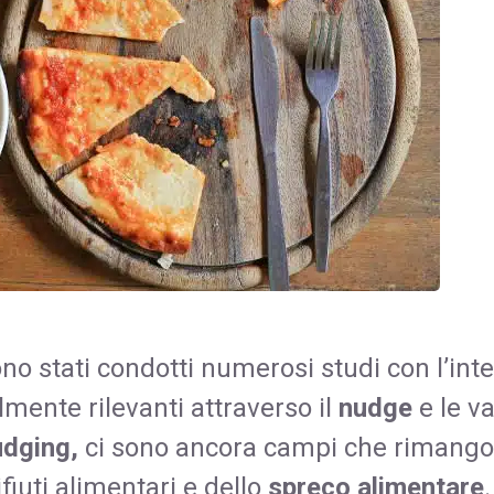
ono stati condotti numerosi studi con l’int
ente rilevanti attraverso il
nudge
e le va
udging,
ci sono ancora campi che rimang
fiuti alimentari e dello
spreco alimentare
.