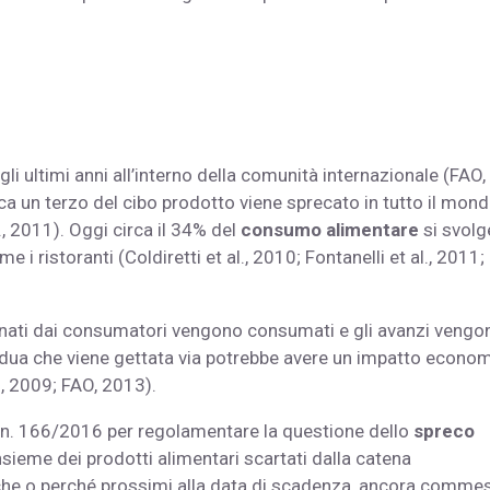
i ultimi anni all’interno della comunità internazionale (FAO,
a un terzo del cibo prodotto viene sprecato in tutto il mon
., 2011). Oggi circa il 34% del
consumo alimentare
si svolg
e i ristoranti (Coldiretti et al., 2010; Fontanelli et al., 2011;
ordinati dai consumatori vengono consumati e gli avanzi vengo
esidua che viene gettata via potrebbe avere un impatto econo
, 2009; FAO, 2013).
e n. 166/2016 per regolamentare la questione dello
spreco
insieme dei prodotti alimentari scartati dalla catena
che o perché prossimi alla data di scadenza, ancora commest