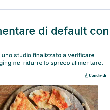
ntare di default con 
uno studio finalizzato a verificare
udging nel ridurre lo spreco alimentare.
Condividi
ios_share