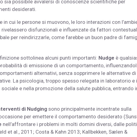
do sia possibile avvalersi di conoscenze scientifiche per
enti desiderati.
 in cui le persone si muovono, le loro interazioni con l’ambi
rivelassero disfunzionali e influenzate da fattori contestuali
rbale per reindirizzarle, come farebbe un buon padre di famig
nizione sottolinea alcuni punti importanti:
Nudge
è qualsia
a probabilità di emissione di un comportamento, influenzandol
omportamenti alternativi, senza sopprimere le alternative di
ive. La psicologia, troppo spesso relegata in laboratorio e 
el sociale e nella promozione della salute pubblica, entrando i
nterventi di Nudging
sono principalmente incentrate sulla
 l’occasione per emettere il comportamento desiderato (Sunst
e
nell’affrontare i problemi in molti domini diversi, dalle polit
ield et al., 2011; Costa & Kahn 2013; Kallbekken, Sælen &