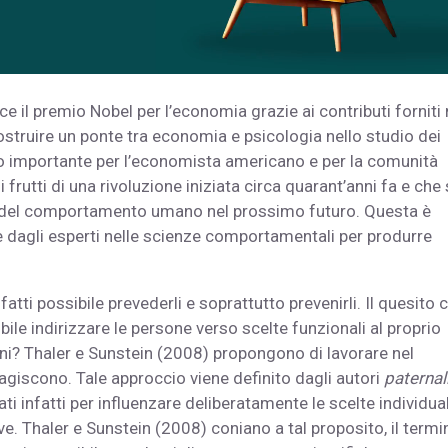
e il premio Nobel per l’economia grazie ai contributi forniti 
struire un ponte tra economia e psicologia nello studio dei
o importante per l’economista americano e per la comunità
 frutti di una rivoluzione iniziata circa quarant’anni fa e che 
dio del comportamento umano nel prossimo futuro. Questa è
dagli esperti nelle scienze comportamentali per produrre
tti possibile prevederli e soprattutto prevenirli. Il quesito 
ile indirizzare le persone verso scelte funzionali al proprio
oni? Thaler e Sunstein (2008) propongono di lavorare nel
agiscono. Tale approccio viene definito dagli autori
paterna
i infatti per influenzare deliberatamente le scelte individual
e. Thaler e Sunstein (2008) coniano a tal proposito, il termi