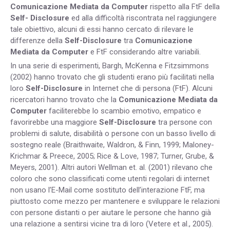
Comunicazione Mediata da Computer
rispetto alla FtF della
Self- Disclosure
ed alla difficoltà riscontrata nel raggiungere
tale obiettivo, alcuni di essi hanno cercato di rilevare le
differenze della
Self-Disclosure
tra
Comunicazione
Mediata da Computer
e FtF considerando altre variabili.
In una serie di esperimenti, Bargh, McKenna e Fitzsimmons
(2002) hanno trovato che gli studenti erano più facilitati nella
loro
Self-Disclosure
in Internet che di persona (FtF). Alcuni
ricercatori hanno trovato che la
Comunicazione Mediata da
Computer
faciliterebbe lo scambio emotivo, empatico e
favorirebbe una maggiore
Self-Disclosure
tra persone con
problemi di salute, disabilità o persone con un basso livello di
sostegno reale (Braithwaite, Waldron, & Finn, 1999; Maloney-
Krichmar & Preece, 2005; Rice & Love, 1987; Turner, Grube, &
Meyers, 2001). Altri autori Wellman et. al. (2001) rilevano che
coloro che sono classificati come utenti regolari di internet
non usano l’E-Mail come sostituto dell’interazione FtF, ma
piuttosto come mezzo per mantenere e sviluppare le relazioni
con persone distanti o per aiutare le persone che hanno già
una relazione a sentirsi vicine tra di loro (Vetere et al., 2005).