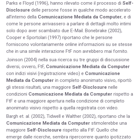
Parks e Floyd (1996), hanno rilevato come il processo di
Self-
Disclosure
delle persone fosse in qualche modo accelerato
all’interno della
Comunicazione Mediata da Computer
, e di
come le persone arrivassero a parlare di dettagli molto intimi
solo dopo aver scambiato due E-Mail. Bonebrake (2002),
Cooper e Sportolari (1997) riportano che le persone
forniscono volontariamente online informazioni su se stesse
che in una simile interazione FtF non avrebbero mai fornito.
Joinson (2004) nella sua ricerca su tre gruppi di discussione
diversi, ovvero, FtF,
Comunicazione Mediata da Computer
con indizi visivi (registrazione video) e
Comunicazione
Mediata da Computer
in completo anonimato visivo, riportò
gli stessi risultati, una maggiore
Self-Disclosure
nelle
condizioni
Comunicazione Mediata da Computer
rispetto a
FtF e una maggiore apertura nella condizione di completo
anonimato visivo rispetto a quella registrata con video.
Bargh et. al. (2002), Tidwell e Walther (2002), riportano che la
Comunicazione Mediata da Computer
stimolerebbe una
maggiore
Self-Disclosure
rispetto alla FtF. Quello che
emerge dalle ricerche, sembra ripercorrere quanto ipotizzato