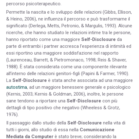
percorso psicoterapeutico.
Permette la nascita e lo sviluppo delle relazioni (Gibbs, Ellison,
& Heino, 2006), ne influenza il percorso e può trasformarne il
significato (Derlega, Metts, Petronio, & Margulis, 1993). Alcune
ricerche, che hanno studiato le relazioni intime tra le persone,
hanno riportato come una maggiore
Self-Disclosure
da
parte di entrambi i partner accresca l’esperienza di intimità ed
essi riportino una maggiore soddisfazione nel rapporto
(Laurenceau, Barrett, & Pietromonaco, 1998; Reis & Shaver,
1988). È stata considerata come una componente rilevante
all’interno delle relazioni genitori-figli (Papini & Farmer, 1990).
La
Self-Disclosure
è stata anche associata ad una maggiore
autostima
, ad un maggiore benessere generale e psicologico
(Kernis, 2003; Kernis & Goldman, 2006), inoltre, le persone
sane tendono a riportare una
Self-Disclosure
con più
dettagli di tipo positivo che negativo (Wheeless & Grotz,
1976).
Il passaggio dallo studio della
Self-Disclosure
nella vita di
tutti i giorni, allo studio di essa nella
Comunicazione
Mediata da Computer
è stato breve; considerando la