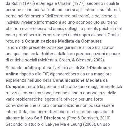
da Rubin (1975) e Derlega e Chaikin (1977), secondo i quali le
persone siano più facilitate ad aprirsi agli estranei su Internet,
come nel fenomeno “dell’estraneo sul treno”, cioè, come gli
individui rivelano informazioni ad uno sconosciuto sul treno
che non rivelerebbero ad amici, colleghi o parenti, poiché in tal
caso potrebbero intercorrere nei rischi sopra elencati. Così in
rete, nella
Comunicazione Mediata da Computer
,
l’anonimato presente potrebbe garantire ai loro utilizzatori
una qualche sorta di difesa dalle loro preoccupazioni e paure
di critiche sociali (McKenna, Green, & Gleason, 2002).
Secondo un’altra ipotesi, livelli più alti di
Self-Disclosure
online
rispetto alla FtF, dipenderebbero da una maggiore
esperienza nell’uso della
Comunicazione Mediata da
Computer
: infatti le persone che utilizzano maggiormente tali
mezzi di comunicazione, benché siano a conoscenza delle
varie problematiche legate alla privacy, per una forte
convinzione che la loro comunicazione non possa essere
intercettata, non permetterebbero a tali preoccupazioni di
alterare la loro
Self-Disclosure
(Frye & Dornisch, 2010).
Secondo lo studio di Lai-yee Ma e Leung (2006), un uso