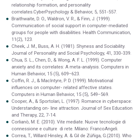
relationship formation, and personality
correlates.CyberPsychology & Behavior, 5, 551-557.
Braithwaite, D. O., Waldron, V. R., & Finn, J. (1999).
Communication of social support in computer-mediated
groups for people with disabilities. Health Communication,
11(2), 123.
Cheek, J. M., Buss, A. H. (1981). Shyness and Sociability.
Journal of Personality and Social Psychology, 41, 330-339.
Chua, S. L., Chen, D., & Wong, A. F. L. (1999). Computer
anxiety and its correlates: A meta-analysis. Computers in
Human Behavior, 15 (5), 609–623.
Coffin, R. J., & MacIntyre, P. D. (1999). Motivational
influences on computer- related affective states.
Computers in Human Behavior, 15 (5), 549–569.
Cooper, A., & Sportolari, L. (1997). Romance in cyberspace:
Understanding on- line attraction. Journal of Sex Education
and Therapy, 22, 7-14.
Corlianò, M. E. (2010). Vite mediate. Nuove tecnologie di
connessione e culture di rete. Milano: FrancoAngeli.
Correa, T., Willard Hinsley, A. & Gil de Zúñiga, G.(2010). Who