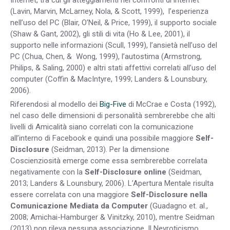
Internet, tra cui gli atteggiamenti nei confronti di internet
(Lavin, Marvin, McLarney, Nola, & Scott, 1999), l’esperienza
nell’uso del PC (Blair, O’Neil, & Price, 1999), il supporto sociale
(Shaw & Gant, 2002), gli stili di vita (Ho & Lee, 2001), il
supporto nelle informazioni (Scull, 1999), l’ansietà nell’uso del
PC (Chua, Chen, & Wong, 1999), l’autostima (Armstrong,
Philips, & Saling, 2000) e altri stati affettivi correlati all’uso del
computer (Coffin & MacIntyre, 1999; Landers & Lounsbury,
2006).
Riferendosi al modello dei
Big-Five
di McCrae e Costa (1992),
nel caso delle dimensioni di personalità sembrerebbe che alti
livelli di Amicalità siano correlati con la comunicazione
all’interno di Facebook e quindi una possibile maggiore
Self-
Disclosure
(Seidman, 2013). Per la dimensione
Coscienziosità emerge come essa sembrerebbe correlata
negativamente con la
Self-Disclosure online
(Seidman,
2013; Landers & Lounsbury, 2006). L’Apertura Mentale risulta
essere correlata con una maggiore
Self-Disclosure nella
Comunicazione Mediata da Computer
(Guadagno et. al.,
2008; Amichai-Hamburger & Vinitzky, 2010), mentre Seidman
(2013) non rileva nessuna associazione. Il Nevroticismo