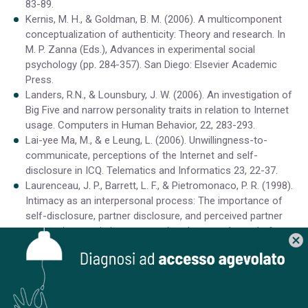
83-89.
Kernis, M. H., & Goldman, B. M. (2006). A multicomponent
conceptualization of authenticity: Theory and research. In
M. P. Zanna (Eds.), Advances in experimental social
psychology (pp. 284-357). San Diego: Elsevier Academic
Press.
Landers, R.N., & Lounsbury, J. W. (2006). An investigation of
Big Five and narrow personality traits in relation to Internet
usage. Computers in Human Behavior, 22, 283-293.
Lai-yee Ma, M., & e Leung, L. (2006). Unwillingness-to-
communicate, perceptions of the Internet and self-
disclosure in ICQ. Telematics and Informatics 23, 22-37.
Laurenceau, J. P., Barrett, L. F., & Pietromonaco, P. R. (1998).
Intimacy as an interpersonal process: The importance of
self-disclosure, partner disclosure, and perceived partner
responsiveness in interpersonal exchanges. Journal of
cancel
Personality and Social Psychology, 74, 1238-1251.
Lavin, M., Marvin, K., McLarney, A., Nola, V., & Scott, L.
(1999). Sensation seeking and collegiate vulnerability to
Internet dependence. CyberPsychology & Behavior, 2(5),
425–430.