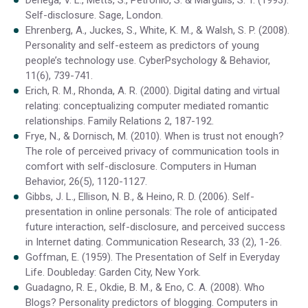
Self-disclosure. Sage, London.
Ehrenberg, A., Juckes, S., White, K. M., & Walsh, S. P. (2008).
Personality and self-esteem as predictors of young
people’s technology use. CyberPsychology & Behavior,
11(6), 739-741.
Erich, R. M., Rhonda, A. R. (2000). Digital dating and virtual
relating: conceptualizing computer mediated romantic
relationships. Family Relations 2, 187-192.
Frye, N., & Dornisch, M. (2010). When is trust not enough?
The role of perceived privacy of communication tools in
comfort with self-disclosure. Computers in Human
Behavior, 26(5), 1120-1127.
Gibbs, J. L., Ellison, N. B., & Heino, R. D. (2006). Self-
presentation in online personals: The role of anticipated
future interaction, self-disclosure, and perceived success
in Internet dating. Communication Research, 33 (2), 1-26.
Goffman, E. (1959). The Presentation of Self in Everyday
Life. Doubleday: Garden City, New York.
Guadagno, R. E., Okdie, B. M., & Eno, C. A. (2008). Who
Blogs? Personality predictors of blogging. Computers in