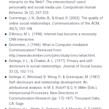
interacts on the Web?: The intersectionof users’
personality and social media use. Computersin Human
Behavior, 26 (2), 247-253.
Cummings, J. N., Butler, B., & Kraut, R. (2002). The quality of
online social relationships. Communications of the ACM,
45(7), 103-108.
D’Amico, M. L. (1998). Internet has become a necessity.
CNN interactive.
December, J. (1996). What is Computer-mediated
Communication? Retrieved from
http://www.december.com/john/study/cmc/what.html.
Derlega, V. L., & Chaikin, A. L. (1977). Privacy and self-
disclosure in social relationships. Journal of Social Issues,
33 (3), 102-115.
Derlega, V., Winstead, B. Wong, P., & Greenspan, M. (1987).
Self-disclosure and relationship development: An
attributional analysis. In M. E. Roloff & G. R. Miller (Eds.),
Interpersonal Processes: New Directions in
Communication Research (pp. 172-187). Thousand Oaks,
CA: Sage.
Derlega, V. L., Metts, S., Petronio, S. & Margulis, S. T. (1993).