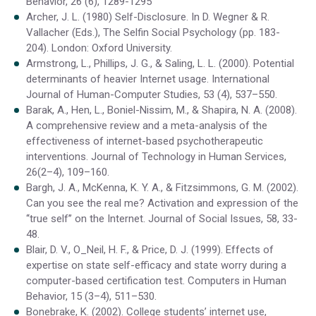
Behavior, 26 (6), 1289-1295
Archer, J. L. (1980) Self-Disclosure. In D. Wegner & R.
Vallacher (Eds.), The Selfin Social Psychology (pp. 183-
204). London: Oxford University.
Armstrong, L., Phillips, J. G., & Saling, L. L. (2000). Potential
determinants of heavier Internet usage. International
Journal of Human-Computer Studies, 53 (4), 537–550.
Barak, A., Hen, L., Boniel-Nissim, M., & Shapira, N. A. (2008).
A comprehensive review and a meta-analysis of the
effectiveness of internet-based psychotherapeutic
interventions. Journal of Technology in Human Services,
26(2–4), 109–160.
Bargh, J. A., McKenna, K. Y. A., & Fitzsimmons, G. M. (2002).
Can you see the real me? Activation and expression of the
‘‘true self’’ on the Internet. Journal of Social Issues, 58, 33-
48.
Blair, D. V., O_Neil, H. F., & Price, D. J. (1999). Effects of
expertise on state self-efficacy and state worry during a
computer-based certification test. Computers in Human
Behavior, 15 (3–4), 511–530.
Bonebrake, K. (2002). College students’ internet use,