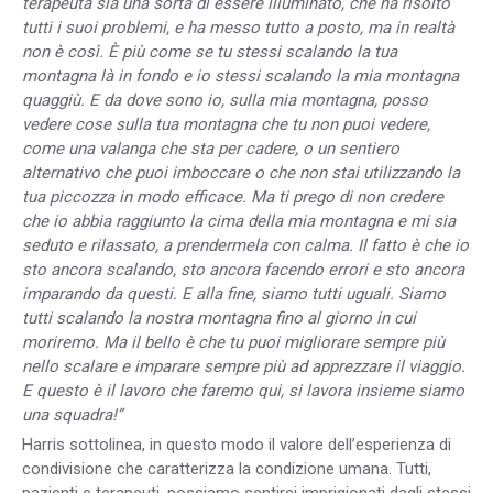
terapeuta sia una sorta di essere illuminato, che ha risolto
tutti i suoi problemi, e ha messo tutto a posto, ma in realtà
non è così. È più come se tu stessi scalando la tua
montagna là in fondo e io stessi scalando la mia montagna
quaggiù. E da dove sono io, sulla mia montagna, posso
vedere cose sulla tua montagna che tu non puoi vedere,
come una valanga che sta per cadere, o un sentiero
alternativo che puoi imboccare o che non stai utilizzando la
tua piccozza in modo efficace. Ma ti prego di non credere
che io abbia raggiunto la cima della mia montagna e mi sia
seduto e rilassato, a prendermela con calma. Il fatto è che io
sto ancora scalando, sto ancora facendo errori e sto ancora
imparando da questi. E alla fine, siamo tutti uguali. Siamo
tutti scalando la nostra montagna fino al giorno in cui
moriremo. Ma il bello è che tu puoi migliorare sempre più
nello scalare e imparare sempre più ad apprezzare il viaggio.
E questo è il lavoro che faremo qui, si lavora insieme siamo
una squadra!”
Harris sottolinea, in questo modo il valore dell’esperienza di
condivisione che caratterizza la condizione umana. Tutti,
pazienti e terapeuti, possiamo sentirci imprigionati dagli stessi