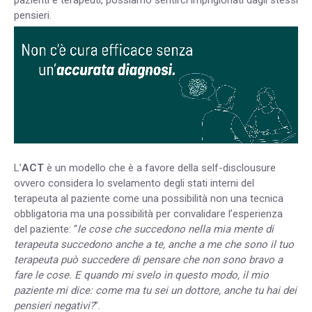
pensieri.
L’
ACT
è un modello che è a favore della self-disclousure
ovvero considera lo svelamento degli stati interni del
terapeuta al paziente come una possibilità non una tecnica
obbligatoria ma una possibilità per convalidare l’esperienza
del paziente: “
le cose che succedono nella mia mente di
terapeuta succedono anche a te, anche a me che sono il tuo
terapeuta può succedere di pensare che non sono bravo a
fare le cose. E quando mi svelo in questo modo, il mio
paziente mi dice: come ma tu sei un dottore, anche tu hai dei
pensieri negativi?
”.