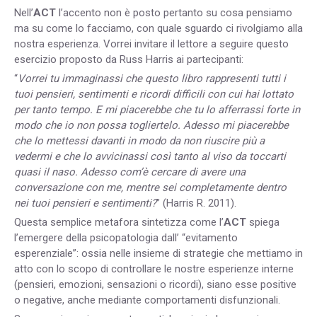
Nell’
ACT
l’accento non è posto pertanto su cosa pensiamo
ma su come lo facciamo, con quale sguardo ci rivolgiamo alla
nostra esperienza. Vorrei invitare il lettore a seguire questo
esercizio proposto da Russ Harris ai partecipanti:
“
Vorrei tu immaginassi che questo libro rappresenti tutti i
tuoi pensieri, sentimenti e ricordi difficili con cui hai lottato
per tanto tempo. E mi piacerebbe che tu lo afferrassi forte in
modo che io non possa togliertelo. Adesso mi piacerebbe
che lo mettessi davanti in modo da non riuscire più a
vedermi e che lo avvicinassi così tanto al viso da toccarti
quasi il naso. Adesso com’è cercare di avere una
conversazione con me, mentre sei completamente dentro
nei tuoi pensieri e sentimenti?
” (Harris R. 2011).
Questa semplice metafora sintetizza come l’
ACT
spiega
l’emergere della psicopatologia dall’ “evitamento
esperenziale”: ossia nelle insieme di strategie che mettiamo in
atto con lo scopo di controllare le nostre esperienze interne
(pensieri, emozioni, sensazioni o ricordi), siano esse positive
o negative, anche mediante comportamenti disfunzionali.