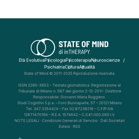
Età Evolutiva
Psicologia
Psicoterapia
Neuroscienze
Psichiatria
Cultura
Attualità
State of Mind © 2011-2025 Riproduzione riservata.
ISSN 2280-3653 – Testata giornalistica. Registrazione al
Tribunale di Milano n. 587 del giorno 2-12-2011- Direttore
Responsabile: Giovanni Maria Ruggiero.
Studi Cognitivi S.p.a. – Foro Buonaparte, 57 – 20121 Milano
Tel. 347.3354424 – Fax 02.87238216 – C.F/P.IVA
12671470156 – R.E.A. 1574642 – C.S.€1.000.060 I.V.
NOTE LEGALI
·
Condizioni Generali di Servizio
·
Dati Societari
Estesi
·
RSS