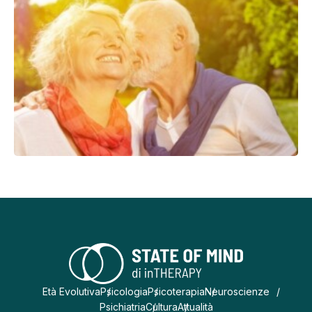
Età Evolutiva
Psicologia
Psicoterapia
Neuroscienze
Psichiatria
Cultura
Attualità