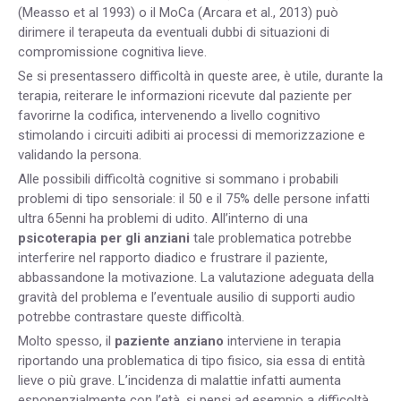
(Measso et al 1993) o il MoCa (Arcara et al., 2013) può
dirimere il terapeuta da eventuali dubbi di situazioni di
compromissione cognitiva lieve.
Se si presentassero difficoltà in queste aree, è utile, durante la
terapia, reiterare le informazioni ricevute dal paziente per
favorirne la codifica, intervenendo a livello cognitivo
stimolando i circuiti adibiti ai processi di memorizzazione e
validando la persona.
Alle possibili difficoltà cognitive si sommano i probabili
problemi di tipo sensoriale: il 50 e il 75% delle persone infatti
ultra 65enni ha problemi di udito. All’interno di una
psicoterapia per gli anziani
tale problematica potrebbe
interferire nel rapporto diadico e frustrare il paziente,
abbassandone la motivazione. La valutazione adeguata della
gravità del problema e l’eventuale ausilio di supporti audio
potrebbe contrastare queste difficoltà.
Molto spesso, il
paziente anziano
interviene in terapia
riportando una problematica di tipo fisico, sia essa di entità
lieve o più grave. L’incidenza di malattie infatti aumenta
esponenzialmente con l’età, si pensi ad esempio a difficoltà