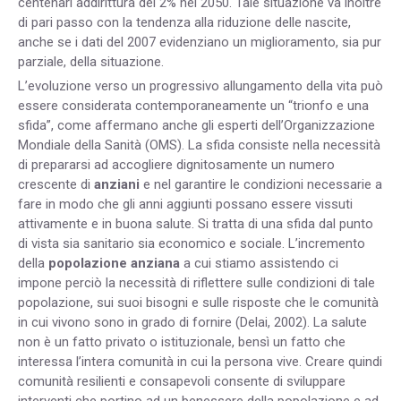
centenari addirittura del 2% nel 2050. Tale situazione va inoltre
di pari passo con la tendenza alla riduzione delle nascite,
anche se i dati del 2007 evidenziano un miglioramento, sia pur
parziale, della situazione.
L’evoluzione verso un progressivo allungamento della vita può
essere considerata contemporaneamente un “trionfo e una
sfida”, come affermano anche gli esperti dell’Organizzazione
Mondiale della Sanità (OMS). La sfida consiste nella necessità
di prepararsi ad accogliere dignitosamente un numero
crescente di
anziani
e nel garantire le condizioni necessarie a
fare in modo che gli anni aggiunti possano essere vissuti
attivamente e in buona salute. Si tratta di una sfida dal punto
di vista sia sanitario sia economico e sociale. L’incremento
della
popolazione anziana
a cui stiamo assistendo ci
impone perciò la necessità di riflettere sulle condizioni di tale
popolazione, sui suoi bisogni e sulle risposte che le comunità
in cui vivono sono in grado di fornire (Delai, 2002). La salute
non è un fatto privato o istituzionale, bensì un fatto che
interessa l’intera comunità in cui la persona vive. Creare quindi
comunità resilienti e consapevoli consente di sviluppare
interventi che portino ad un benessere della popolazione e ad