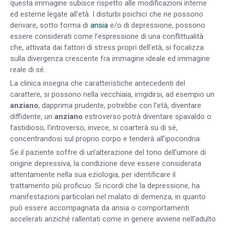
questa immagine subisce rispetto alle modificazioni interne
ed esterne legate all’età. I disturbi psichici che ne possono
derivare, sotto forma di
ansia
e/o di depressione, possono
essere considerati come l’espressione di una conflittualità
che, attivata dai fattori di stress propri dell’età, si focalizza
sulla divergenza crescente fra immagine ideale ed immagine
reale di sé.
La clinica insegna che caratteristiche antecedenti del
carattere, si possono nella vecchiaia, irrigidirsi, ad esempio un
anziano
, dapprima prudente, potrebbe con l’età, diventare
diffidente, un
anziano
estroverso potrà diventare spavaldo o
fastidioso, l’introverso, invece, si coarterà su di sé,
concentrandosi sul proprio corpo e tenderà all’ipocondria.
Se il paziente soffre di un’alterazione del tono dell’umore di
origine depressiva, la condizione deve essere considerata
attentamente nella sua eziologia, per identificare il
trattamento più proficuo. Si ricordi che la depressione, ha
manifestazioni particolari nel malato di demenza, in quanto
può essere accompagnata da ansia o comportamenti
accelerati anziché rallentati come in genere avviene nell’adulto