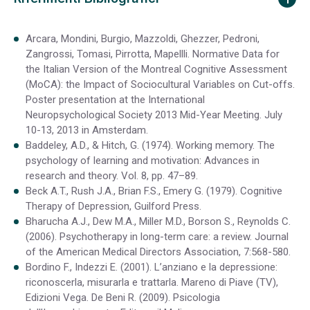
Arcara, Mondini, Burgio, Mazzoldi, Ghezzer, Pedroni,
Zangrossi, Tomasi, Pirrotta, Mapellli. Normative Data for
the Italian Version of the Montreal Cognitive Assessment
(MoCA): the Impact of Sociocultural Variables on Cut-offs.
Poster presentation at the International
Neuropsychological Society 2013 Mid-Year Meeting. July
10-13, 2013 in Amsterdam.
Baddeley, A.D., & Hitch, G. (1974). Working memory. The
psychology of learning and motivation: Advances in
research and theory. Vol. 8, pp. 47–89.
Beck A.T., Rush J.A., Brian F.S., Emery G. (1979). Cognitive
Therapy of Depression, Guilford Press.
Bharucha A.J., Dew M.A., Miller M.D., Borson S., Reynolds C.
(2006). Psychotherapy in long-term care: a review. Journal
of the American Medical Directors Association, 7:568-580.
Bordino F., Indezzi E. (2001). L’anziano e la depressione:
riconoscerla, misurarla e trattarla. Mareno di Piave (TV),
Edizioni Vega. De Beni R. (2009). Psicologia