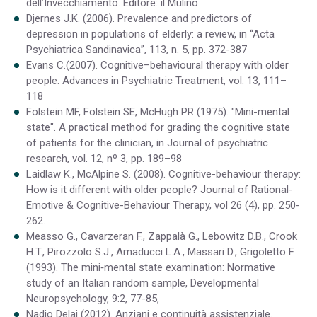
dell’Invecchiamento. Editore: il Mulino
Djernes J.K. (2006). Prevalence and predictors of
depression in populations of elderly: a review, in “Acta
Psychiatrica Sandinavica”, 113, n. 5, pp. 372-387
Evans C.(2007). Cognitive–behavioural therapy with older
people. Advances in Psychiatric Treatment, vol. 13, 111–
118
Folstein MF, Folstein SE, McHugh PR (1975). "Mini-mental
state". A practical method for grading the cognitive state
of patients for the clinician, in Journal of psychiatric
research, vol. 12, nº 3, pp. 189–98
Laidlaw K., McAlpine S. (2008). Cognitive-behaviour therapy:
How is it different with older people? Journal of Rational-
Emotive & Cognitive-Behaviour Therapy, vol 26 (4), pp. 250-
262.
Measso G., Cavarzeran F., Zappalà G., Lebowitz D.B., Crook
H.T., Pirozzolo S.J., Amaducci L.A., Massari D., Grigoletto F.
(1993). The mini‐mental state examination: Normative
study of an Italian random sample, Developmental
Neuropsychology, 9:2, 77-85,
Nadio Delai (2012). Anziani e continuità assistenziale.