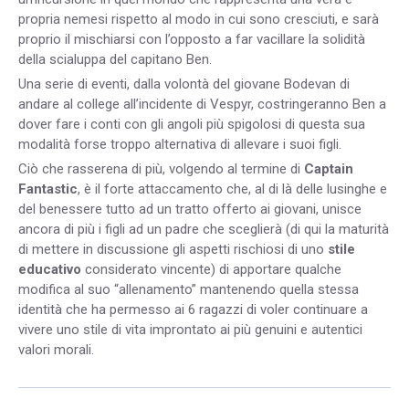
propria nemesi rispetto al modo in cui sono cresciuti, e sarà
proprio il mischiarsi con l’opposto a far vacillare la solidità
della scialuppa del capitano Ben.
Una serie di eventi, dalla volontà del giovane Bodevan di
andare al college all’incidente di Vespyr, costringeranno Ben a
dover fare i conti con gli angoli più spigolosi di questa sua
modalità forse troppo alternativa di allevare i suoi figli.
Ciò che rasserena di più, volgendo al termine di
Captain
Fantastic
, è il forte attaccamento che, al di là delle lusinghe e
del benessere tutto ad un tratto offerto ai giovani, unisce
ancora di più i figli ad un padre che sceglierà (di qui la maturità
di mettere in discussione gli aspetti rischiosi di uno
stile
educativo
considerato vincente) di apportare qualche
modifica al suo “allenamento” mantenendo quella stessa
identità che ha permesso ai 6 ragazzi di voler continuare a
vivere uno stile di vita improntato ai più genuini e autentici
valori morali.