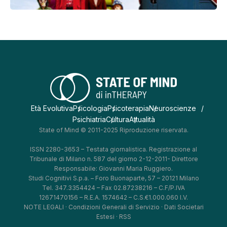
Età Evolutiva
Psicologia
Psicoterapia
Neuroscienze
Psichiatria
Cultura
Attualità
State of Mind © 2011-2025 Riproduzione riservata.
ISSN 2280-3653 – Testata giornalistica. Registrazione al
Tribunale di Milano n. 587 del giorno 2-12-2011- Direttore
Responsabile: Giovanni Maria Ruggiero.
Studi Cognitivi S.p.a. – Foro Buonaparte, 57 – 20121 Milano
Tel. 347.3354424 – Fax 02.87238216 – C.F/P.IVA
12671470156 – R.E.A. 1574642 – C.S.€1.000.060 I.V.
NOTE LEGALI
·
Condizioni Generali di Servizio
·
Dati Societari
Estesi
·
RSS