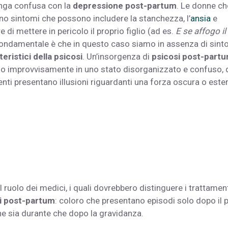
nga confusa con la
depressione post-partum
. Le donne ch
o sintomi che possono includere la stanchezza, l’
ansia
e
di mettere in pericolo il proprio figlio (ad es.
E se affogo il
 fondamentale è che in questo caso siamo in assenza di sint
teristici della psicosi
. Un’insorgenza di
psicosi post-part
ano improvvisamente in uno stato disorganizzato e confuso, 
enti presentano illusioni riguardanti una forza oscura o este
ruolo dei medici, i quali dovrebbero distinguere i trattament
i post-partum
: coloro che presentano episodi solo dopo il 
he sia durante che dopo la gravidanza.