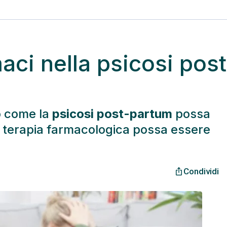
maci nella psicosi post
o come la
psicosi post-partum
possa
 terapia farmacologica possa essere
Condividi
ios_share