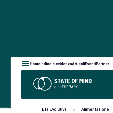
Home
Indice
In evidenza
Articoli
Eventi
Partner
Età Evolutiva
Alimentazione