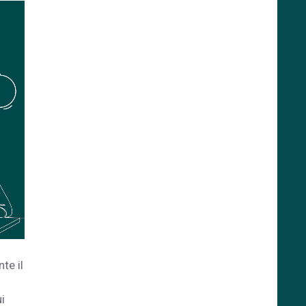
te il
i