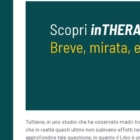
Tuttavia, in uno studio che ha osservato madri tra
che in realtà questi ultimi non subivano effetti 
approfondire tale questione, in quanto il Litio è u