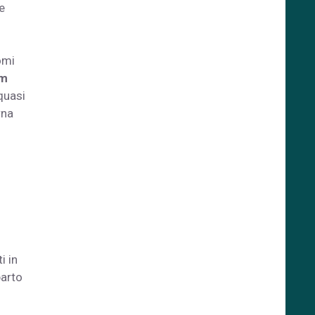
e
omi
um
quasi
rna
i in
parto