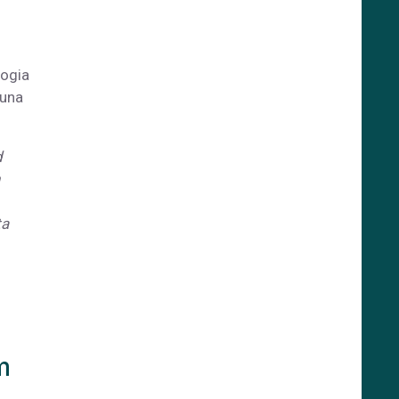
logia
 una
d
ta
m