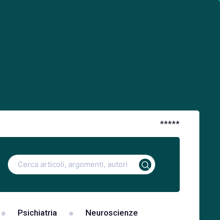
*
*
*
*
*
Ricerca
per:
Psichiatria
Neuroscienze