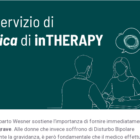
 parto Wesner sostiene l’importanza di fornire immediatamen
grave
. Alle donne che invece soffrono di Disturbo Bipolare
nte la gravidanza, è però fondamentale che il medico effettu