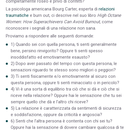
completamente roseo e privo di conflitti?
La psicologa americana Bourg Carter, esperta di
relazioni
traumatiche
e burn out, ci descrive nel suo libro
High Octane
Women: How Superachievers Can Avoid Burnout
, come
riconoscere i segnali di una relazione non sana.
Proviamo a rispondere alle seguenti domande:
1) Quando sei con quella persona, ti senti generalmente
bene, persino rinvigorito? Oppure ti senti spesso
insoddisfatto ed emotivamente esausto?
2) Dopo aver passato del tempo con questa persona, le
sensazioni riguardo te stesso sono migliori o peggiori?
3) Ti senti fisicamente e/o emotivamente al sicuro con
questa persona, oppure ti senti minacciato o in pericolo?
4) Vi è una sorta di equilibrio tra ciò che si dà e ciò che si
riceve nella relazione? Oppure hai le sensazione che tu sei
sempre quello che dà e l’altro chi riceve?
5) La relazione è caratterizzata da sentimenti di sicurezza
e soddisfazione, oppure da criticità e angoscia?
6) Senti che l’altra persona è contenta con chi sei tu?
Oppure hai la sensazione di dovere cambiare qualcosa di te