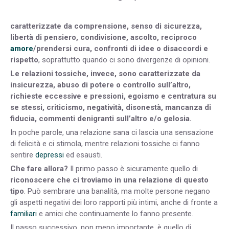
caratterizzate da comprensione, senso di sicurezza,
libertà di pensiero, condivisione, ascolto, reciproco
amore
/prendersi cura, confronti di idee o disaccordi e
rispetto
, soprattutto quando ci sono divergenze di opinioni.
Le relazioni tossiche, invece, sono caratterizzate da
insicurezza, abuso di potere o controllo sull’altro,
richieste eccessive e pressioni, egoismo e centratura su
se stessi, criticismo, negatività, disonestà, mancanza di
fiducia, commenti denigranti sull’altro e/o gelosia.
In poche parole, una relazione sana ci lascia una sensazione
di felicità e ci stimola, mentre relazioni tossiche ci fanno
sentire
depressi
ed esausti.
Che fare allora?
Il primo passo è sicuramente quello di
riconoscere che ci troviamo in una relazione di questo
tipo
. Può sembrare una banalità, ma molte persone negano
gli aspetti negativi dei loro rapporti più intimi, anche di fronte a
familiari
e amici che continuamente lo fanno presente.
Il passo successivo, non meno importante, è quello di