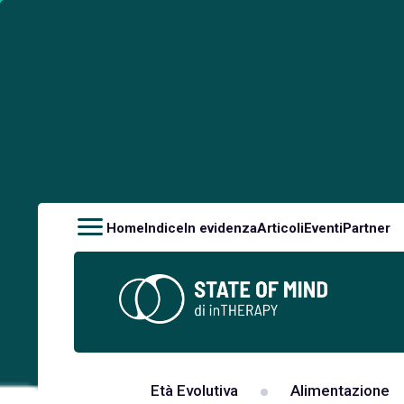
Home
Indice
In evidenza
Articoli
Eventi
Partner
Età Evolutiva
Alimentazione