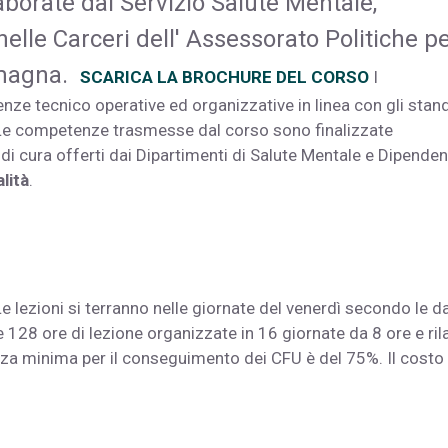
laborate dal Servizio Salute Mentale,
lle Carceri dell' Assessorato Politiche p
omagna.
SCARICA LA BROCHURE DEL CORSO
I
nze tecnico operative ed organizzative in linea con gli stan
. Le competenze trasmesse dal corso sono finalizzate
 di cura offerti dai Dipartimenti di Salute Mentale e Dipende
lità
.
e lezioni si terranno nelle giornate del venerdì secondo le d
e 128 ore di lezione organizzate in 16 giornate da 8 ore e ril
enza minima per il conseguimento dei CFU è del 75%. Il costo