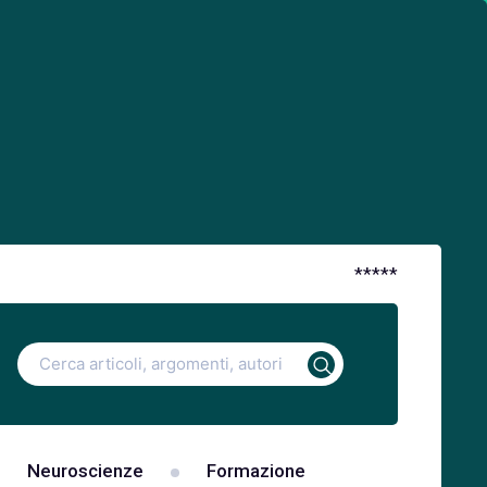
*
*
*
*
*
Ricerca
per:
Neuroscienze
Formazione