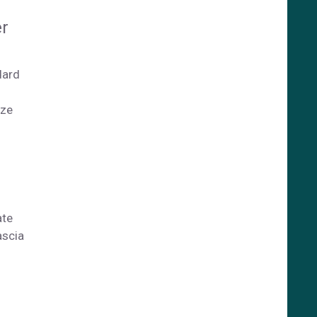
er
dard
nze
ate
ascia