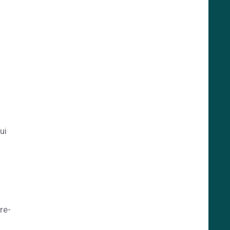
ui
re-