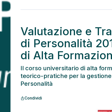
Valutazione e Tra
di Personalità 20
di Alta Formazio
Il corso universitario di alta f
teorico-pratiche per la gestione
Personalità
Condividi
ios_share