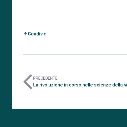
Condividi
ios_share
arrow_back_ios
PRECEDENTE
La rivoluzione in corso nelle scienze della v