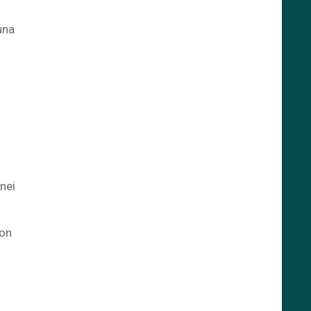
una
 nei
con