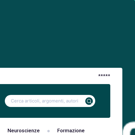
*
*
*
*
*
Ricerca
per:
Neuroscienze
Formazione