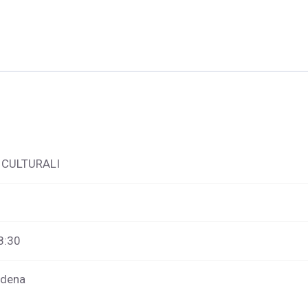
 CULTURALI
8:30
odena