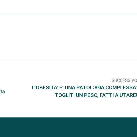
SUCCESSIV
arr
L’OBESITA’ E’ UNA PATOLOGIA COMPLESSA
ita
TOGLITI UN PESO, FATTI AIUTARE