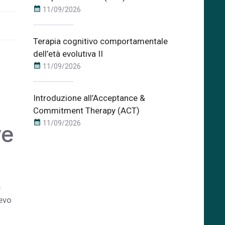
calendar_month
11/09/2026
Terapia cognitivo comportamentale
dell’età evolutiva II
calendar_month
11/09/2026
Introduzione all’Acceptance &
Commitment Therapy (ACT)
calendar_month
11/09/2026
ve
e
ievo