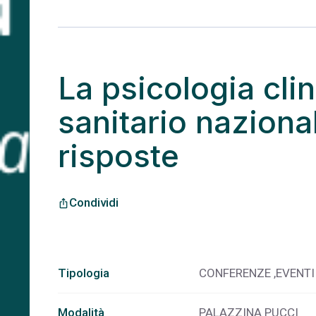
La psicologia clin
sanitario naziona
risposte
Condividi
ios_share
Tipologia
CONFERENZE ,EVENTI
Modalità
PALAZZINA PUCCI