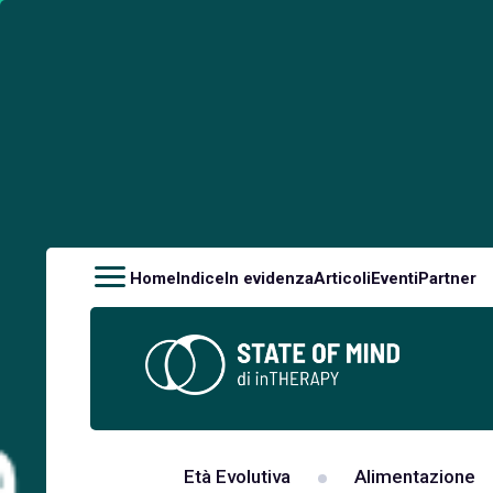
Home
Indice
In evidenza
Articoli
Eventi
Partner
Età Evolutiva
Alimentazione