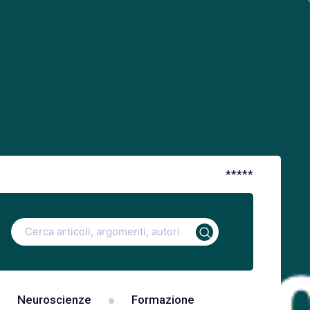
*
*
*
*
*
Ricerca
per:
Neuroscienze
Formazione