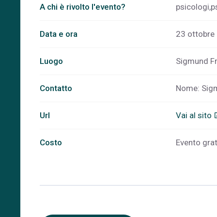
A chi è rivolto l'evento?
psicologi,p
Data e ora
23 ottobre 
Luogo
Sigmund Fre
Contatto
Nome: Sigm
Url
Vai al sito
open
Costo
Evento gratu