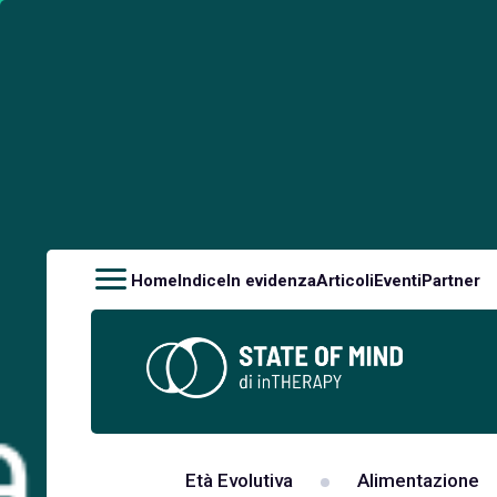
Home
Indice
In evidenza
Articoli
Eventi
Partner
Età Evolutiva
Alimentazione