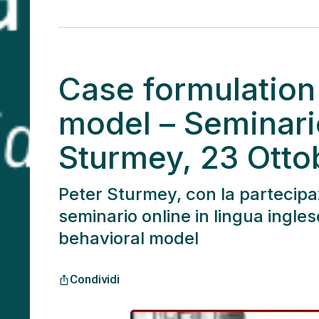
Case formulation 
model – Seminario
Sturmey, 23 Otto
Peter Sturmey, con la partecipa
seminario online in lingua ingles
behavioral model
Condividi
ios_share