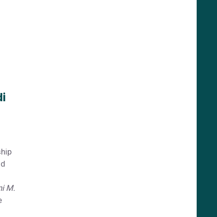
di
ship
nd
i M.
e