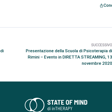
Cond
ios_share
SUCCESSIV
arr
di
Presentazione della Scuola di Psicoterapia d
Rimini – Evento in DIRETTA STREAMING, 1
novembre 202