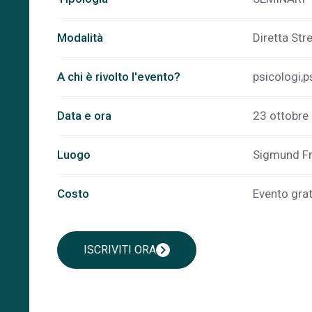
Modalità
Diretta St
A chi è rivolto l'evento?
psicologi,p
Data e ora
23 ottobre 
Luogo
Sigmund Fre
Costo
Evento gratu
chevron_right
ISCRIVITI ORA