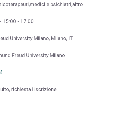
sicoterapeuti,medici e psichiatri,altro
- 15:00 - 17:00
ud University Milano, Milano, IT
und Freud University Milano
_in_new
ito, richiesta l'iscrizione