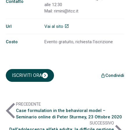
Contatto
alle 12:30
Mail:
rimini@itcc.it
Url
Vai al sito
open_in_new
Costo
Evento gratuito, richiesta l'iscrizione
ISCRIVITI ORA
chevron_right
Condividi
ios_share
arrow_back_ios
PRECEDENTE
Case formulation in the behavioral model –
Seminario online di Peter Sturmey, 23 Ottobre 2020
SUCCESSIVO
Dall’adolescenza all’età adulta: la difficile gestione