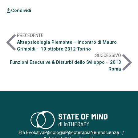
Condividi
ios_share
arrow_back_ios
PRECEDENTE
Altrapsicologia Piemonte – Incontro di Mauro
Grimoldi – 19 ottobre 2012 Torino
arrow_forward_ios
SUCCESSIVO
Funzioni Esecutive & Disturbi dello Sviluppo – 2013
Roma
Età Evolutiva
Psicologia
Psicoterapia
Neuroscienze