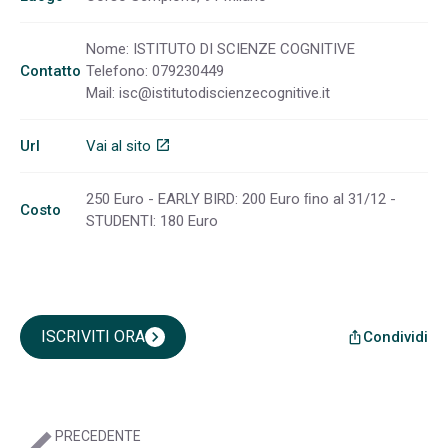
Nome: ISTITUTO DI SCIENZE COGNITIVE
Contatto
Telefono: 079230449
Mail:
isc@istitutodiscienzecognitive.it
Url
Vai al sito
open_in_new
250 Euro - EARLY BIRD: 200 Euro ﬁno al 31/12 -
Costo
STUDENTI: 180 Euro
ISCRIVITI ORA
chevron_right
Condividi
ios_share
PRECEDENTE