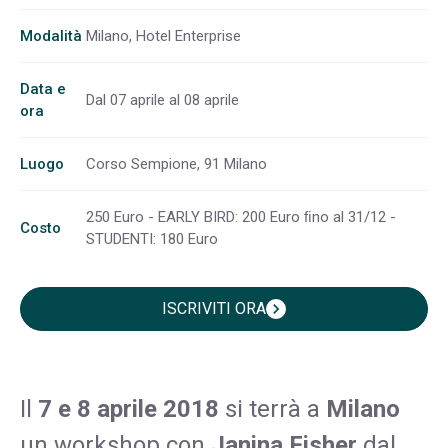
Modalità
Milano, Hotel Enterprise
Data e
Dal 07 aprile al 08 aprile
ora
Luogo
Corso Sempione, 91 Milano
250 Euro - EARLY BIRD: 200 Euro ﬁno al 31/12 -
Costo
STUDENTI: 180 Euro
ISCRIVITI ORA
chevron_right
Il
7 e 8 aprile 2018
si terrà a
Milano
un workshop con
Janina Fisher
dal