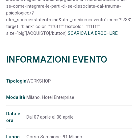
se-come-integrare-le-parti-di-se-dissociate-dal-trauma-
psicologico/?
utm_source=stateofmind&utm_medium=evento" icon="9733"
target="blank" color="1f0fff" textcolor="ffffff"
size="big"]ACQUISTO[/button]
SCARICA LA BROCHURE
INFORMAZIONI EVENTO
Tipologia
WORKSHOP
Modalità
Milano, Hotel Enterprise
Data e
Dal 07 aprile al 08 aprile
ora
Luogo
Corso Sempione, 91 Milano