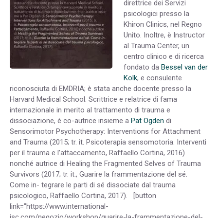
direttrice dei Servizi
psicologici presso la
Khiron Clinics, nel Regno
Unito. Inoltre, è Instructor
al Trauma Center, un
centro clinico e di ricerca
fondato da
Bessel van der
Kolk
, e consulente
riconosciuta di EMDRIA; è stata anche docente presso la
Harvard Medical School. Scrittrice e relatrice di fama
internazionale in merito al trattamento di trauma e
dissociazione, è co-autrice insieme a
Pat Ogden
di
Sensorimotor Psychotherapy: Interventions for Attachment
and Trauma (2015; tr. it. Psicoterapia sensomotoria. Interventi
per il trauma e l’attaccamento, Raffaello Cortina, 2016)
nonché autrice di Healing the Fragmented Selves of Trauma
Survivors (2017; tr. it., Guarire la frammentazione del sé.
Come in- tegrare le parti di sé dissociate dal trauma
psicologico, Raffaello Cortina, 2017). [button
link="https://www.international-
isc.com/negozio/workshop/guarire-la-frammentazione-del-