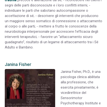
trauma
precoce e alienazione da sé; - riconoscere nei clienti i
segni delle parti disconosciute e i loro conﬂitti interni; -
individuare le parti che sabotano autocompassione o
accettazione di sé; - descrivere gli interventi che producono
un maggiore senso somatico di connessione o attaccamento
al corpo o alle parti; - mettere a frutto le conoscenze della
neurobiologia interpersonale per accrescere l’efﬁcacia degli
interventi terapeutici; - favorire un “attaccamento sicuro
guadagnato”, risultato di un legame di attaccamento tra i Sé
Adulto e Bambino.
Janina Fisher
Janina Fisher, Ph.D., è una
psicologa clinica abilitata
alla professione, che
esercita privatamente; è
vicedirettrice del
Sensorimotor
Psychotherapy Institute e