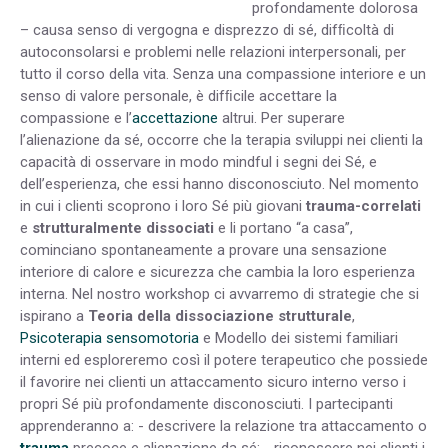
profondamente dolorosa
– causa senso di vergogna e disprezzo di sé, difﬁcoltà di
autoconsolarsi e problemi nelle relazioni interpersonali, per
tutto il corso della vita. Senza una compassione interiore e un
senso di valore personale, è difﬁcile accettare la
compassione e l’
accettazione
altrui. Per superare
l’alienazione da sé, occorre che la terapia sviluppi nei clienti la
capacità di osservare in modo mindful i segni dei Sé, e
dell’esperienza, che essi hanno disconosciuto. Nel momento
in cui i clienti scoprono i loro Sé più giovani
trauma-correlati
e
strutturalmente dissociati
e li portano “a casa”,
cominciano spontaneamente a provare una sensazione
interiore di calore e sicurezza che cambia la loro esperienza
interna. Nel nostro workshop ci avvarremo di strategie che si
ispirano a
Teoria della dissociazione strutturale
,
Psicoterapia sensomotoria
e Modello dei sistemi familiari
interni ed esploreremo così il potere terapeutico che possiede
il favorire nei clienti un attaccamento sicuro interno verso i
propri Sé più profondamente disconosciuti. I partecipanti
apprenderanno a: - descrivere la relazione tra attaccamento o