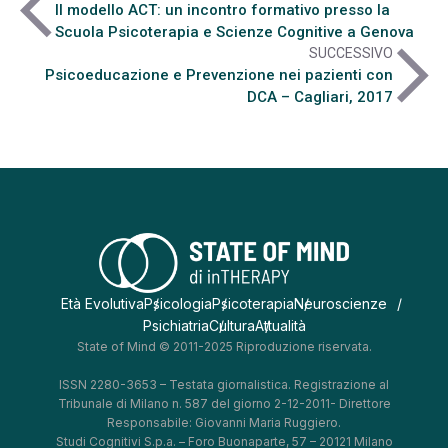
arrow_back_ios
Il modello ACT: un incontro formativo presso la
Scuola Psicoterapia e Scienze Cognitive a Genova
arrow_forward_ios
SUCCESSIVO
Psicoeducazione e Prevenzione nei pazienti con
DCA – Cagliari, 2017
Età Evolutiva
Psicologia
Psicoterapia
Neuroscienze
Psichiatria
Cultura
Attualità
State of Mind © 2011-2025 Riproduzione riservata.
ISSN 2280-3653 – Testata giornalistica. Registrazione al
Tribunale di Milano n. 587 del giorno 2-12-2011- Direttore
Responsabile: Giovanni Maria Ruggiero.
Studi Cognitivi S.p.a. – Foro Buonaparte, 57 – 20121 Milano