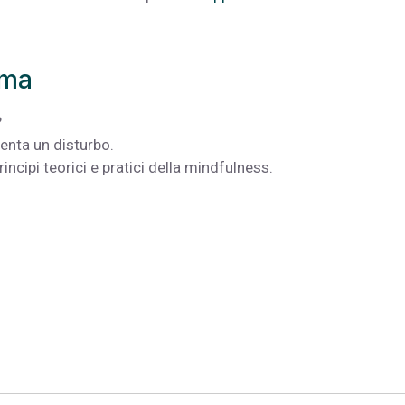
mma
?
enta un disturbo.
cipi teorici e pratici della mindfulness.