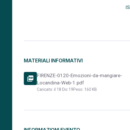
I
MATERIALI INFORMATIVI
FIRENZE-0120-Emozioni-da-mangiare-
picture_as_pdf
Locandina-Web-1.pdf
Caricato: il 18 Dic 19
Peso: 160 KB