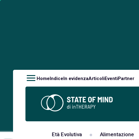
Home
Indice
In evidenza
Articoli
Eventi
Partner
Età Evolutiva
Alimentazione