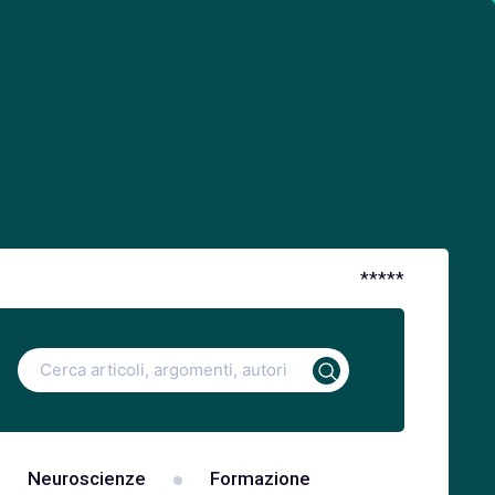
*
*
*
*
*
Ricerca
per:
Neuroscienze
Formazione