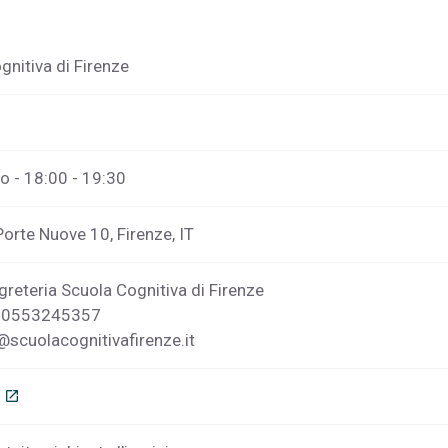
gnitiva di Firenze
o - 18:00 - 19:30
Porte Nuove 10, Firenze, IT
reteria Scuola Cognitiva di Firenze
: 0553245357
@scuolacognitivafirenze.it
o
open_in_new