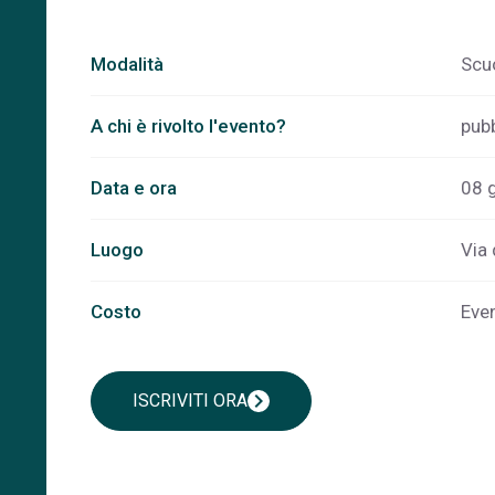
Modalità
Scuo
A chi è rivolto l'evento?
pub
Data e ora
08 g
Luogo
Via 
Costo
Even
chevron_right
ISCRIVITI ORA