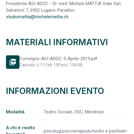
Presidente ASI-ADOC - Dr. med. Michele MATTIA Viale San
Salvatore 7, 6902 Lugano-Paradiso
studiomattia@michelemattia.ch
MATERIALI INFORMATIVI
Convegno-ASI-ADOC-5-Aprile-2019.pdf
picture_as_pdf
Caricato: il 11 Feb 19
Peso: 134 KB
INFORMAZIONI EVENTO
Modalità
Teatro Sociale, OSC, Mendrisio
A chi è rivolto
psicologi,psicoterapeuti,medici e psichiatri