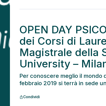
OPEN DAY PSICO
dei Corsi di Laur
Magistrale della
University – Mila
Per conoscere meglio il mondo d
febbraio 2019 si terrà in sede 
Condividi
ios_share