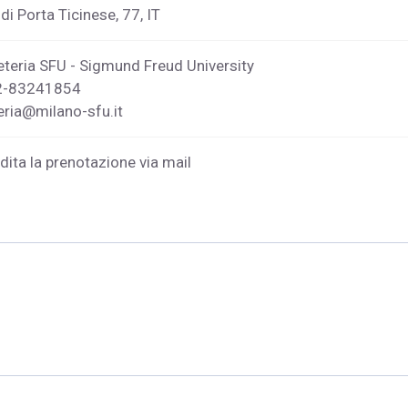
di Porta Ticinese, 77, IT
teria SFU - Sigmund Freud University
02-83241854
eria@milano-sfu.it
adita la prenotazione via mail