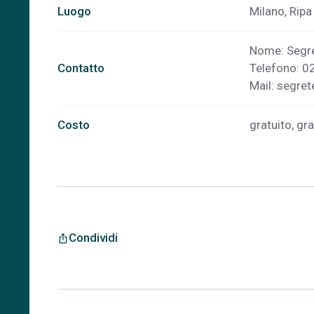
Luogo
Milano, Ripa 
Nome: Segre
Contatto
Telefono: 
Mail:
segret
Costo
gratuito, gr
Condividi
ios_share