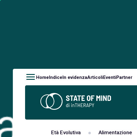
Home
Indice
In evidenza
Articoli
Eventi
Partner
Età Evolutiva
Alimentazione