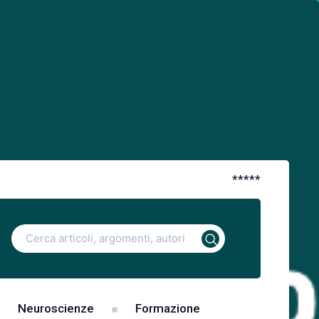
*
*
*
*
*
Ricerca
per:
Neuroscienze
Formazione