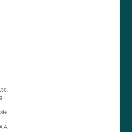
n
,30.
gli
bile
è
A.A.