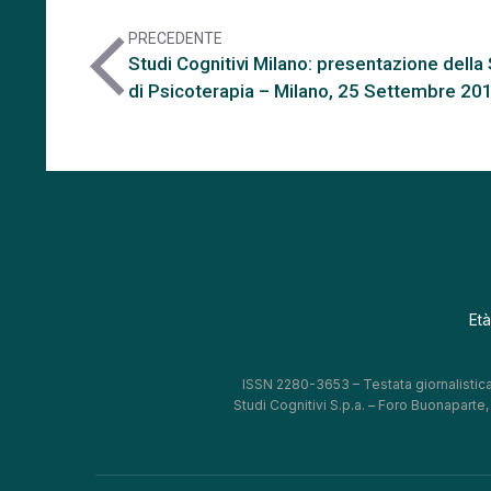
PRECEDENTE
arrow_back_ios
Studi Cognitivi Milano: presentazione della
di Psicoterapia – Milano, 25 Settembre 20
Età
ISSN 2280-3653 – Testata giornalistica
Studi Cognitivi S.p.a. – Foro Buonaparte