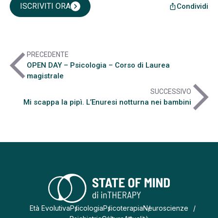
ISCRIVITI ORA
chevron_right
Condividi
ios_share
arrow_back_ios
PRECEDENTE
OPEN DAY – Psicologia – Corso di Laurea
magistrale
arrow_forward_ios
SUCCESSIVO
Mi scappa la pipì. L’Enuresi notturna nei bambini
Età Evolutiva
Psicologia
Psicoterapia
Neuroscienze