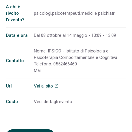
A chi è
rivolto
psicologi,psicoterapeuti,medici e psichiatri
l'evento?
Data e ora
Dal 08 ottobre al 14 maggio - 13:09 - 13:09
Nome: IPSICO - Istituto di Psicologia e
Psicoterapia Comportamentale e Cognitiva
Contatto
Telefono: 0552466460
Mail:
Url
Vai al sito
open_in_new
Costo
Vedi dettagli evento