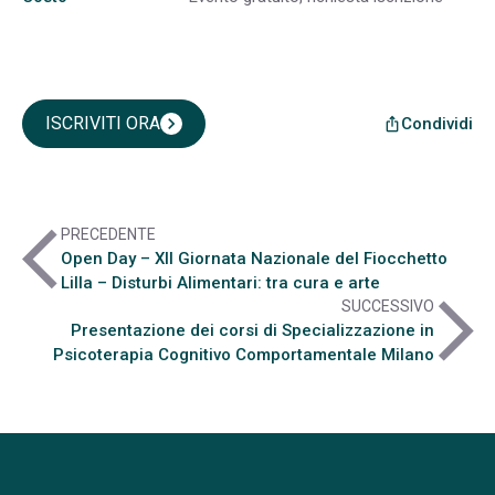
ISCRIVITI ORA
chevron_right
Condividi
ios_share
arrow_back_ios
PRECEDENTE
Open Day – XII Giornata Nazionale del Fiocchetto
Lilla – Disturbi Alimentari: tra cura e arte
arrow_forward_ios
SUCCESSIVO
Presentazione dei corsi di Specializzazione in
Psicoterapia Cognitivo Comportamentale Milano