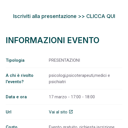
Iscriviti alla presentazione >>
CLICCA QUI
INFORMAZIONI EVENTO
Tipologia
PRESENTAZIONI
A chi è rivolto
psicologi,psicoterapeuti,medici e
l'evento?
psichiatri
Data e ora
17 marzo - 17:00 - 18:00
Url
Vai al sito
open_in_new
Costo
Evento gratuito, richiesta iscrizione