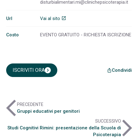
disturbialimentari.mi@clinichepsicoterapia.it
Url
Vai al sito
open_in_new
Costo
EVENTO GRATUITO - RICHIESTA ISCRIZIONE
ISCRIVITI ORA
chevron_right
Condividi
ios_share
arrow_back_ios
PRECEDENTE
Gruppi educativi per genitori
arrow_forward_ios
SUCCESSIVO
Studi Cognitivi Rimini: presentazione della Scuola di
Psicoterapia