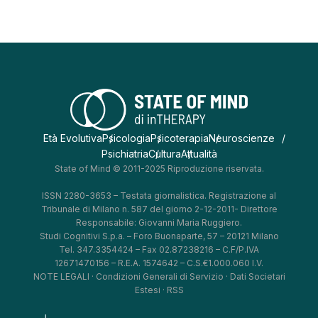
Età Evolutiva
Psicologia
Psicoterapia
Neuroscienze
Psichiatria
Cultura
Attualità
State of Mind © 2011-2025 Riproduzione riservata.
ISSN 2280-3653 – Testata giornalistica. Registrazione al
Tribunale di Milano n. 587 del giorno 2-12-2011- Direttore
Responsabile: Giovanni Maria Ruggiero.
Studi Cognitivi S.p.a. – Foro Buonaparte, 57 – 20121 Milano
Tel. 347.3354424 – Fax 02.87238216 – C.F/P.IVA
12671470156 – R.E.A. 1574642 – C.S.€1.000.060 I.V.
NOTE LEGALI
·
Condizioni Generali di Servizio
·
Dati Societari
Estesi
·
RSS