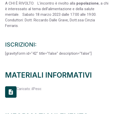
A CHI È RIVOLTO:
L'incontro è rivolto alla
popolazione
, a chi
è interessato al tema dell’alimentazione e della salute
mentale.
Sabato 18 marzo 2023 dalle 17:00 alle 19:00.
Conduttori: Dott. Riccardo Dalle Grave, Dott.ssa Cinzia
Ferraris.
ISCRIZIONI:
[gravityform id="42" title="false" description="false"]
MATERIALI INFORMATIVI
Caricato: il
Peso:
description