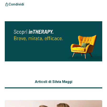
Condividi
ios_share
Articoli di Silvia Maggi