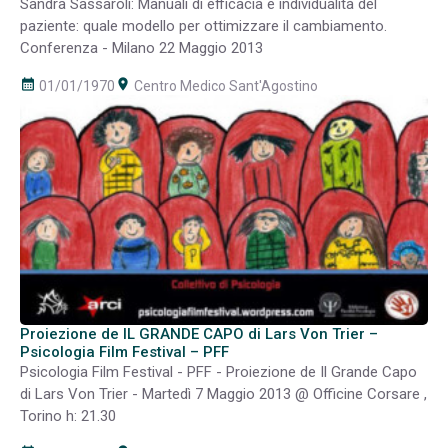
Sandra Sassaroli: Manuali di efficacia e individualità del
paziente: quale modello per ottimizzare il cambiamento.
Conferenza - Milano 22 Maggio 2013
calendar_month
room
01/01/1970
Centro Medico Sant'Agostino
Proiezione de IL GRANDE CAPO di Lars Von Trier –
Psicologia Film Festival – PFF
Psicologia Film Festival - PFF - Proiezione de Il Grande Capo
di Lars Von Trier - Martedì 7 Maggio 2013 @ Officine Corsare ,
Torino h: 21.30