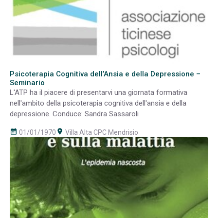
Psicoterapia Cognitiva dell’Ansia e della Depressione –
Seminario
L'ATP ha il piacere di presentarvi una giornata formativa
nell'ambito della psicoterapia cognitiva dell'ansia e della
depressione. Conduce: Sandra Sassaroli
calendar_month
room
01/01/1970
Villa Alta CPC Mendrisio