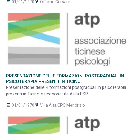
calendar_month
room
01/01/1970
Officine Corsare
PRESENTAZIONE DELLE FORMAZIONI POSTGRADUALI IN
PSICOTERAPIA PRESENTI IN TICINO
Presentazione delle 4 formazioni postgraduali in psicoterapia
presenti in Ticino e riconosciute dalla FSP
calendar_month
room
01/01/1970
Villa Alta CPC Mendrisio