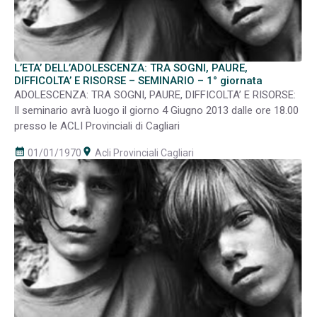
L’ETA’ DELL’ADOLESCENZA: TRA SOGNI, PAURE,
DIFFICOLTA’ E RISORSE – SEMINARIO – 1° giornata
ADOLESCENZA: TRA SOGNI, PAURE, DIFFICOLTA’ E RISORSE:
Il seminario avrà luogo il giorno 4 Giugno 2013 dalle ore 18.00
presso le ACLI Provinciali di Cagliari
calendar_month
room
01/01/1970
Acli Provinciali Cagliari