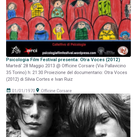
Psicologia Film Festival presenta: Otra Voces (2012)
Martedi' 28 Maggio 2013 @ Officine Corsare (Via Pallavicino
35 Torino) h: 21:30 Proiezione del documentario: Otra Voces
(2012) di Silvia Cortes e Ivan Ruiz
calendar_month
room
01/01/1970
Officine Corsare