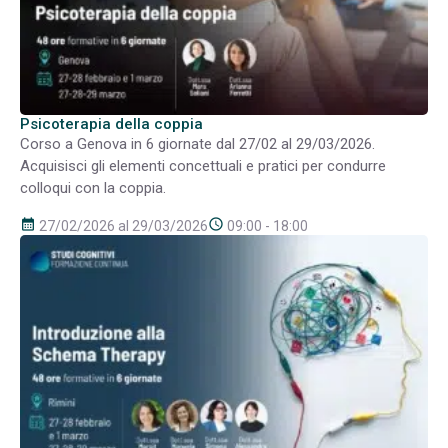
Psicoterapia della coppia
Corso a Genova in 6 giornate dal 27/02 al 29/03/2026.
Acquisisci gli elementi concettuali e pratici per condurre
colloqui con la coppia.
calendar_month
schedule
27/02/2026 al 29/03/2026
09:00 - 18:00