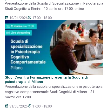
Presentazione della Scuola di Specializzazione in Psicoterapia
Studi Cognitivi a Rimini - 10 aprile ore 17:00, online
calendar_month
schedule
10/04/2026
17:00 - 18:00
Studi Cognitivi Formazione presenta la Scuola di
psicoterapia di Milano
Presentazione della scuola di specializzazione in psicoterapia
cognitivo comportamentale Studi Cognitivi di Milano - 31
marzo ore 17:00
calendar_month
schedule
31/03/2026
17:00 - 18:00