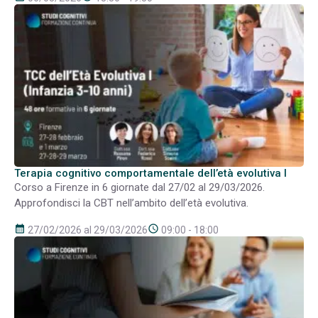
Terapia cognitivo comportamentale dell’età evolutiva I
Corso a Firenze in 6 giornate dal 27/02 al 29/03/2026.
Approfondisci la CBT nell’ambito dell’età evolutiva.
calendar_month
schedule
27/02/2026 al 29/03/2026
09:00 - 18:00