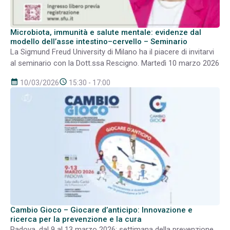
Microbiota, immunità e salute mentale: evidenze dal
modello dell’asse intestino–cervello – Seminario
La Sigmund Freud University di Milano ha il piacere di invitarvi
al seminario con la Dott.ssa Rescigno. Martedì 10 marzo 2026
calendar_month
schedule
10/03/2026
15:30 - 17:00
Cambio Gioco – Giocare d’anticipo: Innovazione e
ricerca per la prevenzione e la cura
Padova, dal 9 al 13 marzo 2026: settimana della prevenzione