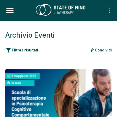
Archivio Eventi
filter_alt
Filtra i risultati
Condividi
ios_share