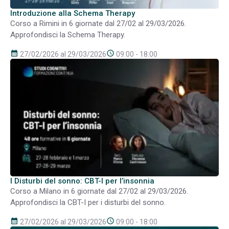
Introduzione alla Schema Therapy
Corso a Rimini in 6 giornate dal 27/02 al 29/03/2026.
Approfondisci la Schema Therapy.
calendar_month
schedule
27/02/2026 al 29/03/2026
09:00 - 18:00
I Disturbi del sonno: CBT-I per l’insonnia
Corso a Milano in 6 giornate dal 27/02 al 29/03/2026.
Approfondisci la CBT-I per i disturbi del sonno.
calendar_month
schedule
27/02/2026 al 29/03/2026
09:00 - 18:00