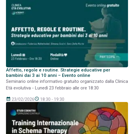
Affetto, regole e routine. Strategie educative per
bambini dai 3 ai 10 anni – Evento online
Seminario online informativo gratuito organizzato dalla Clinica
Età evolutiva - Lunedì 23 febbraio alle ore 18:30
calendar_month
schedule
23/02/2026
18:30 - 19:30