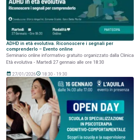
ADHD in età evolutiva. Riconoscere i segnali per
comprenderlo – Evento online
Seminario online informativo gratuito organizzato dalla Clinica
Età evolutiva - Martedì 27 gennaio alle ore 18:30
calendar_month
schedule
27/01/2026
18:30 - 19:30