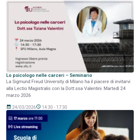
Lo psicologo nelle carceri – Seminario
La Sigmund Freud University di Milano ha il piacere di invitarvi
alla Lectio Magistralis con la Dott.ssa Valentini. Martedì 24
marzo 2026
calendar_month
schedule
24/03/2026
14:30 - 17:30