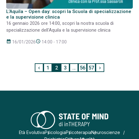
L’Aquila – Open day: scopri la Scuola di specializzazione
e la supervisione clinica
16 gennaio 2026 ore 14:00, scopri la nostra scuola di
specializzazione dell'Aquila e la supervisione clinica
calendar_month
schedule
16/01/2026
14:00 - 17:00
1
2
3
…
56
57
chevron_left
chevron_right
Età Evolutiva
Psicologia
Psicoterapia
Neuroscienze