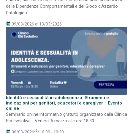
delle Dipendenze Comportamentali e del Gioco d’Azzardo
Patologico
calendar_month
09/03/2026 al 13/03/2026
Identità e sessualità in adolescenza. Strumenti e
indicazioni per genitori, educatori e caregiver – Evento
online
Seminario online informativo gratuito organizzato dalla Clinica
Età evolutiva - Venerdì 6 marzo alle ore 18:30
calendar_month
schedule
06/03/2026
18:30 - 19:30