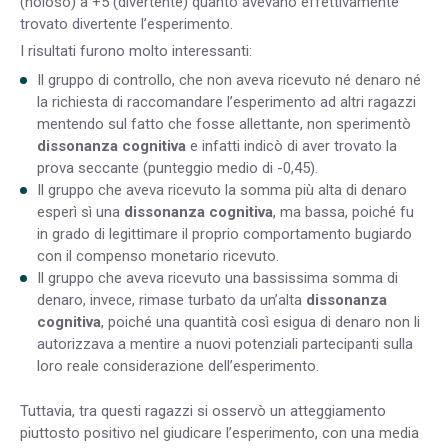
(noioso) a +5 (divertente) quanto avevano effettivamente
trovato divertente l’esperimento.
I risultati furono molto interessanti:
Il gruppo di controllo, che non aveva ricevuto né denaro né
la richiesta di raccomandare l’esperimento ad altri ragazzi
mentendo sul fatto che fosse allettante, non sperimentò
dissonanza cognitiva
e infatti indicò di aver trovato la
prova seccante (punteggio medio di -0,45).
Il gruppo che aveva ricevuto la somma più alta di denaro
esperì sì una
dissonanza cognitiva
, ma bassa, poiché fu
in grado di legittimare il proprio comportamento bugiardo
con il compenso monetario ricevuto.
Il gruppo che aveva ricevuto una bassissima somma di
denaro, invece, rimase turbato da un’alta
dissonanza
cognitiva
, poiché una quantità così esigua di denaro non li
autorizzava a mentire a nuovi potenziali partecipanti sulla
loro reale considerazione dell’esperimento.
Tuttavia, tra questi ragazzi si osservò un atteggiamento
piuttosto positivo nel giudicare l’esperimento, con una media