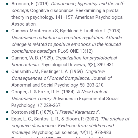
Aronson, E. (2019).
Dissonance, hypocrisy, and the self-
concept
,
Cognitive dissonance: Reexamining a pivotal
theory in psychology
, 141–157, American Psychological
Association.
Cancino-Montecinos S, Björklund F, Lindholm T (2018).
Dissonance reduction as emotion regulation: Attitude
change is related to positive emotions in the induced
compliance paradigm
. PLoS ONE 13(12).
Cannon, W. B. (1929).
Organization for physiological
homeostasis
.
Physiological Reviews
,
9
(3), 399-431.
Carlsmith JM., Festinger L.A. (1959).
Cognitive
Consequences of Forced Compliance
. Journal of
Abnormal and Social Psychology, 58, 203-210.
Cooper, J.
, & Fazio, R. H. (1984).
A New Look at
Dissonance Theory
.
Advances in Experimental Social
Psychology
,
17
, 229-267.
Dostoevskij F. (1879). “
I Fratelli Karamazov
”.
Egan, L. C., Santos, L. R., & Bloom, P. (2007).
The origins of
cognitive dissonance: Evidence from children and
monkeys
.
Psychological science
,
18
(11), 978-983.