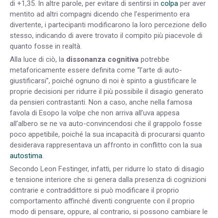
di +1,35. In altre parole, per evitare di sentirsi in
colpa
per aver
mentito ad altri compagni dicendo che l’esperimento era
divertente, i partecipanti modificarono la loro percezione dello
stesso, indicando di avere trovato il compito più piacevole di
quanto fosse in realtà.
Alla luce di ciò, la
dissonanza cognitiva
potrebbe
metaforicamente essere definita come “l’arte di auto-
giustificarsi”, poiché ognuno di noi è spinto a giustificare le
proprie decisioni per ridurre il più possibile il disagio
generato
da pensieri contrastanti. Non a caso, anche nella famosa
favola di Esopo la volpe che non arriva all’uva appesa
all’albero se ne va auto-convincendosi che il grappolo fosse
poco appetibile, poiché la sua incapacità di procurarsi quanto
desiderava rappresentava un affronto in conflitto con la sua
autostima
.
Secondo Leon Festinger, infatti, per ridurre lo stato di disagio
e tensione interiore che si genera dalla presenza di cognizioni
contrarie e contraddittore si può modificare il proprio
comportamento affinché diventi congruente con il proprio
modo di pensare, oppure, al contrario, si possono cambiare le