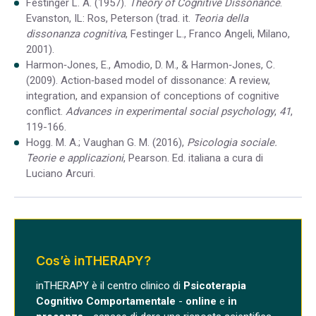
Festinger L. A. (1957).
Theory of Cognitive Dissonance
.
Evanston, IL: Ros, Peterson (trad. it.
Teoria della
dissonanza cognitiva
, Festinger L., Franco Angeli, Milano,
2001).
Harmon‐Jones, E., Amodio, D. M., & Harmon‐Jones, C.
(2009). Action‐based model of dissonance: A review,
integration, and expansion of conceptions of cognitive
conflict.
Advances in experimental social psychology
,
41
,
119-166.
Hogg. M. A.; Vaughan G. M. (2016),
Psicologia sociale.
Teorie e applicazioni
, Pearson. Ed. italiana a cura di
Luciano Arcuri.
Cos’è inTHERAPY?
inTHERAPY è il centro clinico di
Psicoterapia
Cognitivo Comportamentale
-
online
e
in