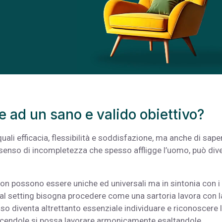
ad un sano e valido obiettivo?
ali efficacia, flessibilità e soddisfazione, ma anche di sape
l senso di incompletezza che spesso affligge l’uomo, può div
on possono essere uniche ed universali ma in sintonia con i
 goal setting bisogna procedere come una sartoria lavora con l
nso diventa altrettanto essenziale individuare e riconoscere 
oscendole si possa lavorare armonicamente esaltandole,