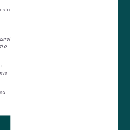
posto
zarsi
ti o
i
leva
ono