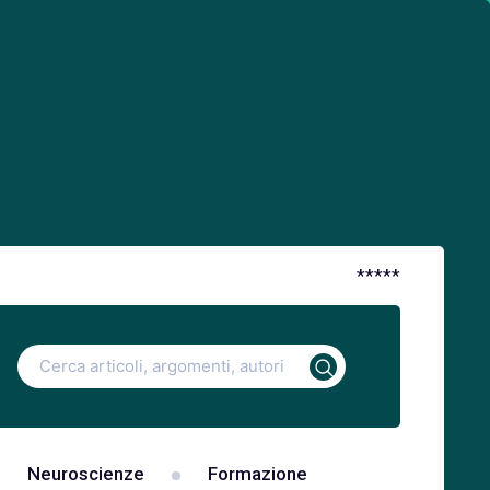
*
*
*
*
*
Ricerca
per:
Neuroscienze
Formazione