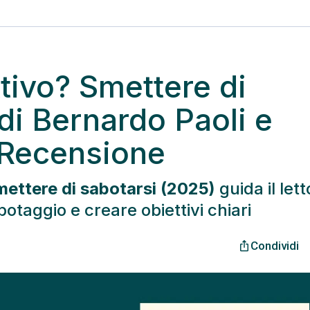
ttivo? Smettere di
di Bernardo Paoli e
 Recensione
Smettere di sabotarsi (2025)
guida il let
otaggio e creare obiettivi chiari
Condividi
ios_share