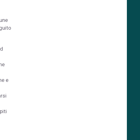
cune
guito
ed
one
ne e
rsi
iti