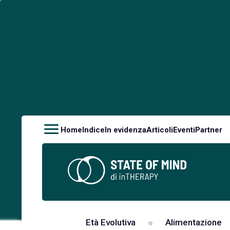
Home
Indice
In evidenza
Articoli
Eventi
Partner
Età Evolutiva
Alimentazione