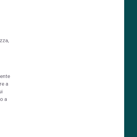
zza,
mente
re a
ui
to a