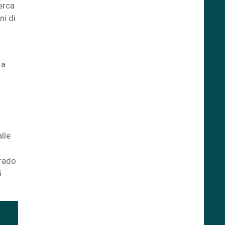
erca
ni di
 a
lle
grado
i