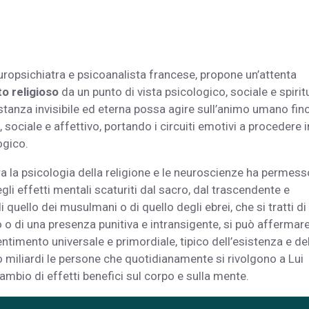
uropsichiatra e psicoanalista francese, propone un’attenta
o religioso
da un punto di vista psicologico, sociale e spirit
stanza invisibile ed eterna possa agire sull’animo umano fin
sociale e affettivo, portando i circuiti emotivi a procedere i
ogico.
tra la psicologia della religione e le neuroscienze ha permess
li effetti mentali scaturiti dal sacro, dal trascendente e
 di quello dei musulmani o di quello degli ebrei, che si tratti di
o o di una presenza punitiva e intransigente, si può affermar
entimento universale e primordiale, tipico dell’esistenza e de
 miliardi le persone che quotidianamente si rivolgono a Lui
cambio di effetti benefici sul corpo e sulla mente.