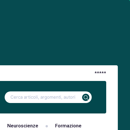
*
*
*
*
*
Ricerca
per:
Neuroscienze
Formazione