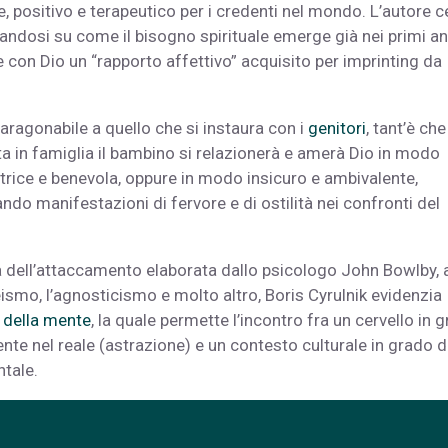
e, positivo e terapeutico per i credenti nel mondo. L’autore c
ndosi su come il bisogno spirituale emerge già nei primi an
e con Dio un “rapporto affettivo” acquisito per imprinting da
ragonabile a quello che si instaura con i
genitori
, tant’è che
a in famiglia il bambino si relazionerà e amerà Dio in modo
trice e benevola, oppure in modo insicuro e ambivalente,
do manifestazioni di fervore e di ostilità nei confronti del
a dell’attaccamento elaborata dallo psicologo John Bowlby, a
ismo, l’agnosticismo e molto altro, Boris Cyrulnik evidenzia
a della mente
, la quale permette l’incontro fra un cervello in 
e nel reale (astrazione) e un contesto culturale in grado d
tale.