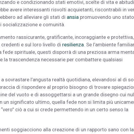
enzando e condizionando stati emotivi, scelte di vita e abitudi
bbe avere interessanti risvolti acquietanti, riscontrabili in ve
bbero ad alleviare gli stati di
ansia
promuovendo uno stato
di socializzazione e comunità.
mento rassicurante, gratificante, incoraggiante e protettiva
 credenti e sul loro livello di
resilienza
. Se l’ambiente familia
na fede spirituale, questi disporrà di una preziosa arma ment
tà e la trascendenza necessarie per combattere qualsiasi
 a sovrastare l’angusta realtà quotidiana, elevandosi al di s
accia di rispondere al proprio bisogno di trovare spiegazio
igine del vuoto e di assoggettarsi a un grande disegno cui nul
 un significato ultimo, quella fede non si limita più unicame
 “vero” ciò a cui si crede permettendo in un certo senso la
menti soggiacciono alla creazione di un rapporto sano con la