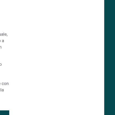
uale,
o a
n
o
e con
lla