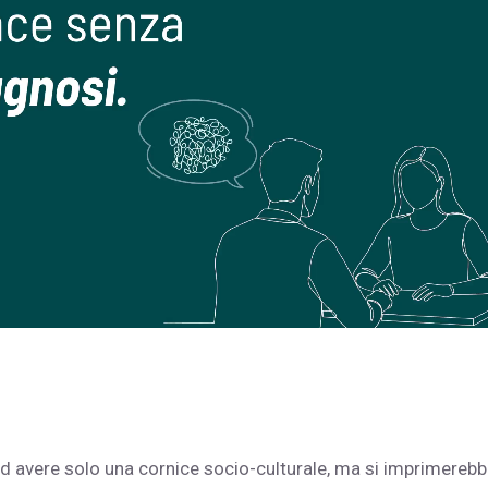
o ad avere solo una cornice socio-culturale, ma si imprimereb