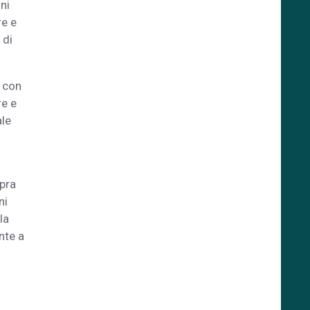
ni
re e
 di
, con
re e
ale
opra
ni
la
nte a