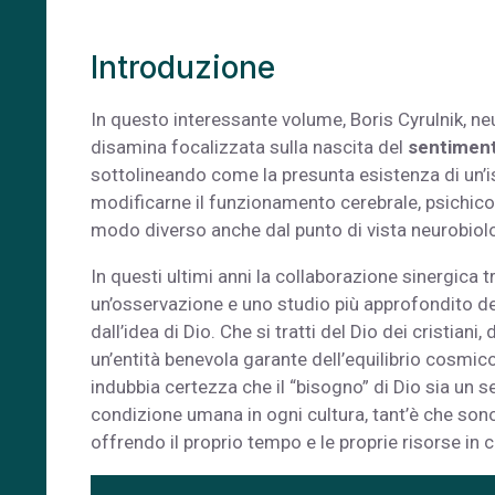
Introduzione
In questo interessante volume, Boris Cyrulnik, ne
disamina focalizzata sulla nascita del
sentiment
sottolineando come la presunta esistenza di un’i
modificarne il funzionamento cerebrale, psichico, 
modo diverso anche dal punto di vista neurobiol
In questi ultimi anni la collaborazione sinergica 
un’osservazione e uno studio più approfondito deg
dall’idea di Dio. Che si tratti del Dio dei cristiani,
un’entità benevola garante dell’equilibrio cosmic
indubbia certezza che il “bisogno” di Dio sia un s
condizione umana in ogni cultura, tant’è che sono
offrendo il proprio tempo e le proprie risorse in 