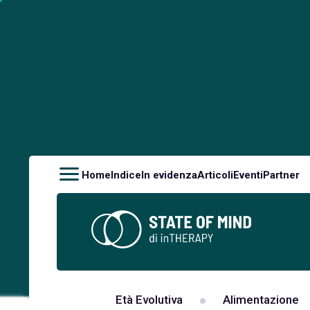
Home
Indice
In evidenza
Articoli
Eventi
Partner
Età Evolutiva
Alimentazione