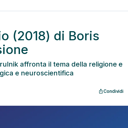
io (2018) di Boris
sione
ulnik affronta il tema della religione e
logica e neuroscientifica
Condividi
ios_share