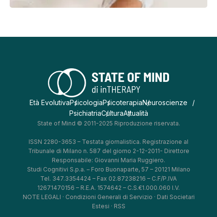
Età Evolutiva
Psicologia
Psicoterapia
Neuroscienze
Psichiatria
Cultura
Attualità
State of Mind © 2011-2025 Riproduzione riservata.
ISSN 2280-3653 – Testata giornalistica. Registrazione al
Tribunale di Milano n. 587 del giorno 2-12-2011- Direttore
Responsabile: Giovanni Maria Ruggiero.
Studi Cognitivi S.p.a. – Foro Buonaparte, 57 – 20121 Milano
Tel. 347.3354424 – Fax 02.87238216 – C.F/P.IVA
12671470156 – R.E.A. 1574642 – C.S.€1.000.060 I.V.
NOTE LEGALI
·
Condizioni Generali di Servizio
·
Dati Societari
Estesi
·
RSS