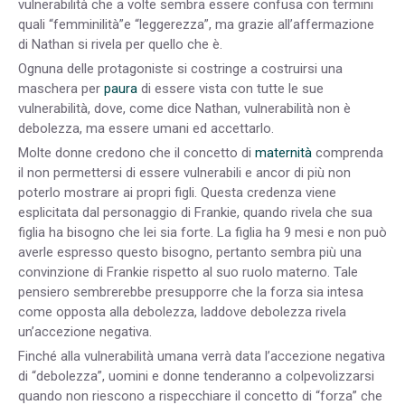
vulnerabilità che a volte sembra essere confusa con termini
quali “femminilità”e “leggerezza”, ma grazie all’affermazione
di Nathan si rivela per quello che è.
Ognuna delle protagoniste si costringe a costruirsi una
maschera per
paura
di essere vista con tutte le sue
vulnerabilità, dove, come dice Nathan, vulnerabilità non è
debolezza, ma essere umani ed accettarlo.
Molte donne credono che il concetto di
maternità
comprenda
il non permettersi di essere vulnerabili e ancor di più non
poterlo mostrare ai propri figli. Questa credenza viene
esplicitata dal personaggio di Frankie, quando rivela che sua
figlia ha bisogno che lei sia forte. La figlia ha 9 mesi e non può
averle espresso questo bisogno, pertanto sembra più una
convinzione di Frankie rispetto al suo ruolo materno. Tale
pensiero sembrerebbe presupporre che la forza sia intesa
come opposta alla debolezza, laddove debolezza rivela
un’accezione negativa.
Finché alla vulnerabilità umana verrà data l’accezione negativa
di “debolezza”, uomini e donne tenderanno a colpevolizzarsi
quando non riescono a rispecchiare il concetto di “forza” che