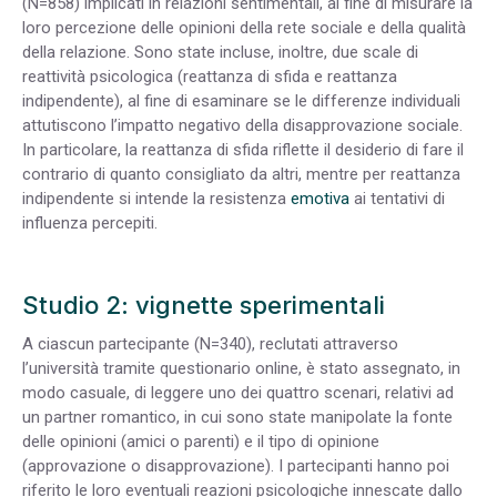
(N=858) implicati in relazioni sentimentali, al fine di misurare la
loro percezione delle opinioni della rete sociale e della qualità
della relazione. Sono state incluse, inoltre, due scale di
reattività psicologica (reattanza di sfida e reattanza
indipendente), al fine di esaminare se le differenze individuali
attutiscono l’impatto negativo della disapprovazione sociale.
In particolare, la reattanza di sfida riflette il desiderio di fare il
contrario di quanto consigliato da altri, mentre per reattanza
indipendente si intende la resistenza
emotiva
ai tentativi di
influenza percepiti.
Studio 2: vignette sperimentali
A ciascun partecipante (N=340), reclutati attraverso
l’università tramite questionario online, è stato assegnato, in
modo casuale, di leggere uno dei quattro scenari, relativi ad
un partner romantico, in cui sono state manipolate la fonte
delle opinioni (amici o parenti) e il tipo di opinione
(approvazione o disapprovazione). I partecipanti hanno poi
riferito le loro eventuali reazioni psicologiche innescate dallo