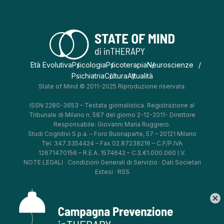
Età Evolutiva
Psicologia
Psicoterapia
Neuroscienze
Psichiatria
Cultura
Attualità
State of Mind © 2011-2025 Riproduzione riservata.
ISSN 2280-3653 – Testata giornalistica. Registrazione al
Tribunale di Milano n. 587 del giorno 2-12-2011- Direttore
Responsabile: Giovanni Maria Ruggiero.
Studi Cognitivi S.p.a. – Foro Buonaparte, 57 – 20121 Milano
Tel. 347.3354424 – Fax 02.87238216 – C.F/P.IVA
12671470156 – R.E.A. 1574642 – C.S.€1.000.060 I.V.
NOTE LEGALI
·
Condizioni Generali di Servizio
·
Dati Societari
Estesi
·
RSS
cancel
*
*
*
*
Aggiorna le tue preferenze
–
Privacy Policy
–
Cookie Policy