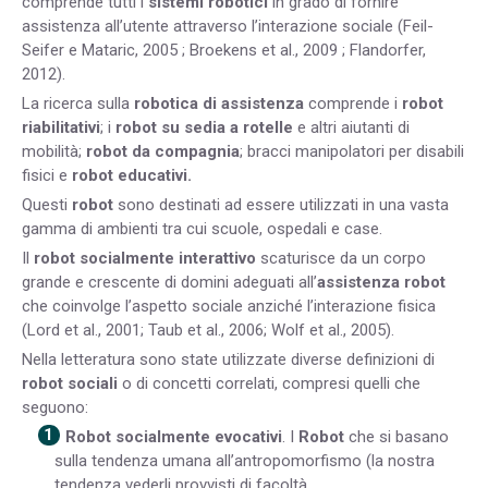
comprende tutti i
sistemi robotici
in grado di fornire
assistenza all’utente attraverso l’interazione sociale (Feil-
Seifer e Mataric, 2005 ; Broekens et al., 2009 ; Flandorfer,
2012).
La ricerca sulla
robotica di assistenza
comprende i
robot
riabilitativi
; i
robot su sedia a rotelle
e altri aiutanti di
mobilità;
robot da compagnia
; bracci manipolatori per disabili
fisici e
robot educativi.
Questi
robot
sono destinati ad essere utilizzati in una vasta
gamma di ambienti tra cui scuole, ospedali e case.
Il
robot socialmente interattivo
scaturisce da un corpo
grande e crescente di domini adeguati all’
assistenza robot
che coinvolge l’aspetto sociale anziché l’interazione fisica
(Lord et al., 2001; Taub et al., 2006; Wolf et al., 2005).
Nella letteratura sono state utilizzate diverse definizioni di
robot sociali
o di concetti correlati, compresi quelli che
seguono:
Robot socialmente evocativi
. I
Robot
che si basano
sulla tendenza umana all’antropomorfismo (la nostra
tendenza vederli provvisti di facoltà