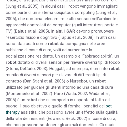
(Jung et al., 2005). In alcuni casi, i robot vengono immaginati
come parte di un sistema ubiquitous computing (Jung et al.,
2005), che combina telecamere e altri sensori nell’ambiente e
apparecchi controllati da computer (quali interruttori, porte e
TV) (Baltus et al., 2005). In altri, i
SAR
devono promuovere
l’esercizio fisico e cognitivo (Tapus et al., 2008). In altri casi
sono stati usati come
robot
da compagnia nelle aree
pubbliche di case di cura, volti ad aumentare la
socializzazione residente. Un esempio è l’“abbracciabilità”, un
robot
dotato di diversi sensori per rilevare diversi tipi di tocco
(Stone, DeCarlo, 2003); Huggabl, ad esempio, è un finto
robot
munito di diversi sensori per rilevare di differenti tipi di
contatto (Dan Stiehl et al., 2006) o Nursebot, un
robot
utilizzato per guidare gli utenti intorno ad una casa di cura
(Montemerlo et al., 2002). Paro (Wada, 2002; Wada et al.,
2005) è un
robot
che si comporta in risposta al tatto e il
suono. Il suo obiettivo è quello di fornire i benefici del
pet
therapy
assistita, che possono avere un effetto sulla qualità
della vita dei residenti (Edwards, Beck, 2002) in case di cura,
che non possono sostenere gli animali domestici. Gli studi