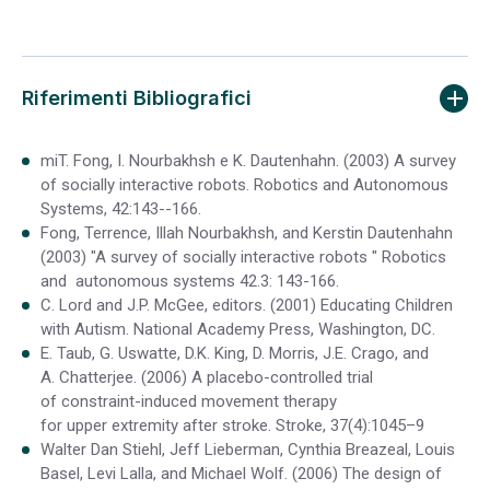
Riferimenti Bibliografici
miT. Fong, I. Nourbakhsh e K. Dautenhahn. (2003) A survey
of socially interactive robots. Robotics and Autonomous
Systems, 42:143--166.
Fong, Terrence, Illah Nourbakhsh, and Kerstin Dautenhahn
(2003) "A survey of socially interactive robots " Robotics
and autonomous systems 42.3: 143-166.
C. Lord and J.P. McGee, editors. (2001) Educating Children
with Autism. National Academy Press, Washington, DC.
E. Taub, G. Uswatte, D.K. King, D. Morris, J.E. Crago, and
A. Chatterjee. (2006) A placebo-controlled trial
of constraint-induced movement therapy
for upper extremity after stroke. Stroke, 37(4):1045–9
Walter Dan Stiehl, Jeff Lieberman, Cynthia Breazeal, Louis
Basel, Levi Lalla, and Michael Wolf. (2006) The design of