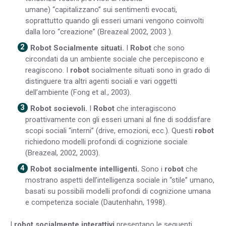
umane) “capitalizzano” sui sentimenti evocati,
soprattutto quando gli esseri umani vengono coinvolti
dalla loro “creazione” (Breazeal 2002, 2003 ).
Robot Socialmente situati.
I
Robot
che sono
circondati da un ambiente sociale che percepiscono e
reagiscono. I
robot
socialmente situati sono in grado di
distinguere tra altri agenti sociali e vari oggetti
dell’ambiente (Fong et al., 2003).
Robot socievoli.
I
Robot
che interagiscono
proattivamente con gli esseri umani al fine di soddisfare
scopi sociali “interni” (drive, emozioni, ecc.). Questi
robot
richiedono modelli profondi di cognizione sociale
(Breazeal, 2002, 2003).
Robot socialmente intelligenti.
Sono i
robot
che
mostrano aspetti dell’intelligenza sociale in “stile” umano,
basati su possibili modelli profondi di cognizione umana
e competenza sociale (Dautenhahn, 1998).
I
robot socialmente interattivi
presentano le seguenti