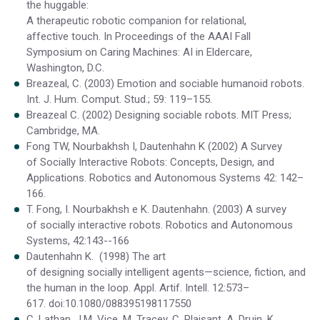
the huggable:
A therapeutic robotic companion for relational,
affective touch. In Proceedings of the AAAI Fall
Symposium on Caring Machines: AI in Eldercare,
Washington, D.C.
Breazeal, C. (2003) Emotion and sociable humanoid robots.
Int. J. Hum. Comput. Stud.; 59: 119–155.
Breazeal C. (2002) Designing sociable robots. MIT Press;
Cambridge, MA.
Fong TW, Nourbakhsh I, Dautenhahn K (2002) A Survey
of Socially Interactive Robots: Concepts, Design, and
Applications. Robotics and Autonomous Systems 42: 142–
166.
T. Fong, I. Nourbakhsh e K. Dautenhahn. (2003) A survey
of socially interactive robots. Robotics and Autonomous
Systems, 42:143--166
Dautenhahn K. (1998) The art
of designing socially intelligent agents—science, fiction, and
the human in the loop. Appl. Artif. Intell. 12:573–
617. doi:10.1080/088395198117550
C. Lathan, J.M. Vice, M. Tracey, C. Plaisant, A. Druin, K.