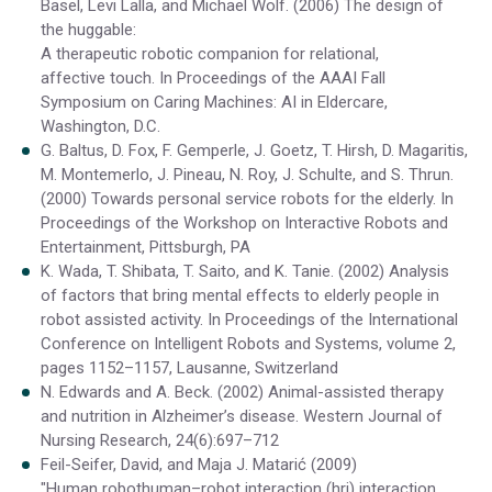
Basel, Levi Lalla, and Michael Wolf. (2006) The design of
the huggable:
A therapeutic robotic companion for relational,
affective touch. In Proceedings of the AAAI Fall
Symposium on Caring Machines: AI in Eldercare,
Washington, D.C.
G. Baltus, D. Fox, F. Gemperle, J. Goetz, T. Hirsh, D. Magaritis,
M. Montemerlo, J. Pineau, N. Roy, J. Schulte, and S. Thrun.
(2000) Towards personal service robots for the elderly. In
Proceedings of the Workshop on Interactive Robots and
Entertainment, Pittsburgh, PA
K. Wada, T. Shibata, T. Saito, and K. Tanie. (2002) Analysis
of factors that bring mental effects to elderly people in
robot assisted activity. In Proceedings of the International
Conference on Intelligent Robots and Systems, volume 2,
pages 1152–1157, Lausanne, Switzerland
N. Edwards and A. Beck. (2002) Animal-assisted therapy
and nutrition in Alzheimer’s disease. Western Journal of
Nursing Research, 24(6):697–712
Feil-Seifer, David, and Maja J. Matarić (2009)
"Human robothuman–robot interaction (hri) interaction