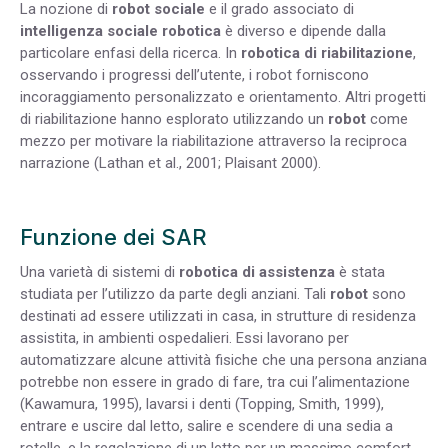
La nozione di
robot sociale
e il grado associato di
intelligenza sociale robotica
è diverso e dipende dalla
particolare enfasi della ricerca. In
robotica di riabilitazione
,
osservando i progressi dell’utente, i robot forniscono
incoraggiamento personalizzato e orientamento. Altri progetti
di riabilitazione hanno esplorato utilizzando un
robot
come
mezzo per motivare la riabilitazione attraverso la reciproca
narrazione (Lathan et al., 2001; Plaisant 2000).
Funzione dei SAR
Una varietà di sistemi di
robotica di assistenza
è stata
studiata per l’utilizzo da parte degli anziani. Tali
robot
sono
destinati ad essere utilizzati in casa, in strutture di residenza
assistita, in ambienti ospedalieri. Essi lavorano per
automatizzare alcune attività fisiche che una persona anziana
potrebbe non essere in grado di fare, tra cui l’alimentazione
(Kawamura, 1995), lavarsi i denti (Topping, Smith, 1999),
entrare e uscire dal letto, salire e scendere di una sedia a
rotelle, e la regolazione di un letto per un massimo comfort