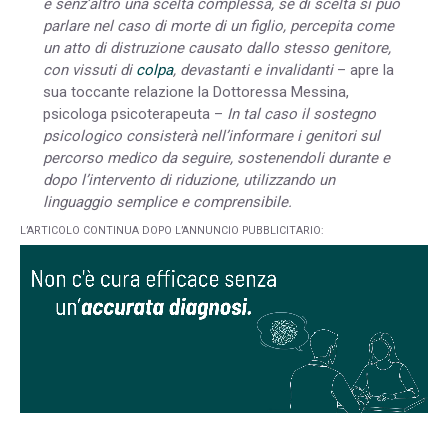
è senz’altro una scelta complessa, se di scelta si può
parlare nel caso di morte di un figlio, percepita come
un atto di distruzione causato dallo stesso genitore,
con vissuti di
colpa
, devastanti e invalidanti
– apre la
sua toccante relazione la Dottoressa Messina,
psicologa psicoterapeuta –
In tal caso il sostegno
psicologico consisterà nell’informare i genitori sul
percorso medico da seguire, sostenendoli durante e
dopo l’intervento di riduzione, utilizzando un
linguaggio semplice e comprensibile.
L’ARTICOLO CONTINUA DOPO L’ANNUNCIO PUBBLICITARIO: