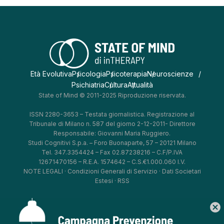
Età Evolutiva
Psicologia
Psicoterapia
Neuroscienze
Psichiatria
Cultura
Attualità
State of Mind © 2011-2025 Riproduzione riservata.
ISSN 2280-3653 – Testata giornalistica. Registrazione al
Tribunale di Milano n. 587 del giorno 2-12-2011- Direttore
Responsabile: Giovanni Maria Ruggiero.
Studi Cognitivi S.p.a. – Foro Buonaparte, 57 – 20121 Milano
Tel. 347.3354424 – Fax 02.87238216 – C.F/P.IVA
12671470156 – R.E.A. 1574642 – C.S.€1.000.060 I.V.
NOTE LEGALI
·
Condizioni Generali di Servizio
·
Dati Societari
Estesi
·
RSS
cancel
*
*
*
*