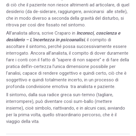
di ciò che il paziente non riesce altrimenti ad articolare, di quel
desiderio (da de-siderare, raggiungere, avvicinarsi alle stelle),
che in modo diverso a seconda della gravità del disturbo, si
ritrova per così dire fissato nel sintomo.
All’analista allora, scrive Craparo in
Inconsci, coscienza e
desiderio – L’incertezza in psicoanalisi
, il compito di
ascoltare il sintomo, perché possa successivamente essere
interrogato. Ancora all’analista, il compito di dover duramente
fare i conti con il fatto di “sapere di non sapere” e di fare della
pratica dell’in-certezza l’unica dimensione possibile per
l’analisi, capace di rendere oggettivo e quindi certo, ciò che è
soggettivo e quindi totalmente incerto, in un processo di
profonda condivisione emotiva tra analista e paziente.
Il sintomo, dalla sua radice greca sun-temno (tagliare,
interrompere), può diventare così sum-ballo (mettere
insieme), cioè simbolo, riattivando, e in alcuni casi, avviando
per la prima volta, quello straordinario percorso, che è il
viaggio della vita.