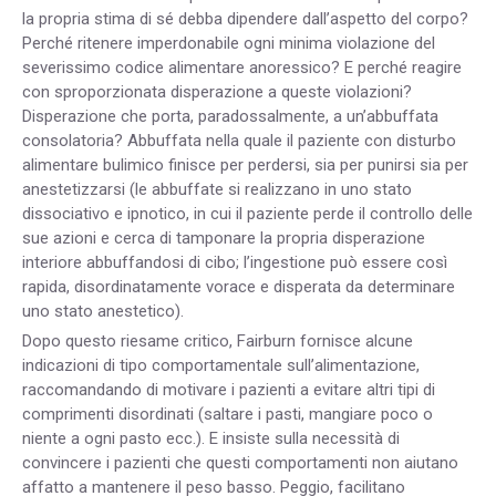
la propria stima di sé debba dipendere dall’aspetto del corpo?
Perché ritenere imperdonabile ogni minima violazione del
severissimo codice alimentare anoressico? E perché reagire
con sproporzionata disperazione a queste violazioni?
Disperazione che porta, paradossalmente, a un’abbuffata
consolatoria? Abbuffata nella quale il paziente con disturbo
alimentare bulimico finisce per perdersi, sia per punirsi sia per
anestetizzarsi (le abbuffate si realizzano in uno stato
dissociativo e ipnotico, in cui il paziente perde il controllo delle
sue azioni e cerca di tamponare la propria disperazione
interiore abbuffandosi di cibo; l’ingestione può essere così
rapida, disordinatamente vorace e disperata da determinare
uno stato anestetico).
Dopo questo riesame critico, Fairburn fornisce alcune
indicazioni di tipo comportamentale sull’alimentazione,
raccomandando di motivare i pazienti a evitare altri tipi di
comprimenti disordinati (saltare i pasti, mangiare poco o
niente a ogni pasto ecc.). E insiste sulla necessità di
convincere i pazienti che questi comportamenti non aiutano
affatto a mantenere il peso basso. Peggio, facilitano