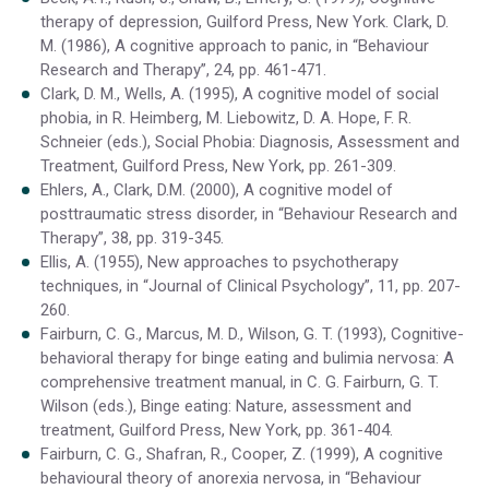
therapy of depression, Guilford Press, New York. Clark, D.
M. (1986), A cognitive approach to panic, in “Behaviour
Research and Therapy”, 24, pp. 461-471.
Clark, D. M., Wells, A. (1995), A cognitive model of social
phobia, in R. Heimberg, M. Liebowitz, D. A. Hope, F. R.
Schneier (eds.), Social Phobia: Diagnosis, Assessment and
Treatment, Guilford Press, New York, pp. 261-309.
Ehlers, A., Clark, D.M. (2000), A cognitive model of
posttraumatic stress disorder, in “Behaviour Research and
Therapy”, 38, pp. 319-345.
Ellis, A. (1955), New approaches to psychotherapy
techniques, in “Journal of Clinical Psychology”, 11, pp. 207-
260.
Fairburn, C. G., Marcus, M. D., Wilson, G. T. (1993), Cognitive-
behavioral therapy for binge eating and bulimia nervosa: A
comprehensive treatment manual, in C. G. Fairburn, G. T.
Wilson (eds.), Binge eating: Nature, assessment and
treatment, Guilford Press, New York, pp. 361-404.
Fairburn, C. G., Shafran, R., Cooper, Z. (1999), A cognitive
behavioural theory of anorexia nervosa, in “Behaviour