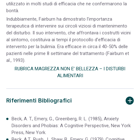
utilizzato in molti studi di efficacia che ne confermarono la
bontà.
Indubbiamente, Fairburn ha dimostrato l’importanza
terapeutica di intervenire sui circoli viziosi di mantenimento
del disturbo. Il suo intervento, che affrontava i costrutti vicini
al sintomo, costituiva ai tempi il protocollo d’efficacia di
intervento per la bulimia. Era efficace in circa il 40-50% delle
pazienti nelle prime 8 settimane del trattamento (Fairburn et
al., 1993).
RUBRICA MAGREZZA NON E’ BELLEZZA – I DISTURBI
ALIMENTARI
Riferimenti Bibliografici
Beck, A. T., Emery, G., Greenberg, R. L. (1985), Anxiety
Disorders and Phobias: A Cognitive Perspective, New York
Press, New York.
Beck, A.T., Rush, J., Shaw, B., Emery, G. (1979), Cognitive