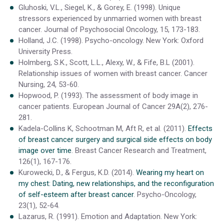
Gluhoski, V.L., Siegel, K., & Gorey, E. (1998). Unique
stressors experienced by unmarried women with breast
cancer. Journal of Psychosocial Oncology, 15, 173-183.
Holland, J.C. (1998). Psycho-oncology. New York: Oxford
University Press.
Holmberg, S.K., Scott, L.L., Alexy, W., & Fife, B.L (2001).
Relationship issues of women with breast cancer. Cancer
Nursing, 24, 53-60.
Hopwood, P. (1993). The assessment of body image in
cancer patients. European Journal of Cancer 29A(2), 276-
281.
Kadela-Collins K, Schootman M, Aft R, et al. (2011).
Effects
of breast cancer surgery and surgical side effects on body
image over time
. Breast Cancer Research and Treatment,
126(1), 167-176.
Kurowecki, D., & Fergus, K.D. (2014).
Wearing my heart on
my chest: Dating, new relationships, and the reconfiguration
of self-esteem after breast cancer
. Psycho-Oncology,
23(1), 52-64.
Lazarus, R. (1991). Emotion and Adaptation. New York: