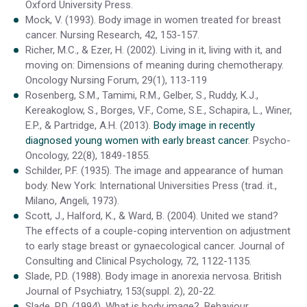
Oxford University Press.
Mock, V. (1993). Body image in women treated for breast
cancer. Nursing Research, 42, 153-157.
Richer, M.C., & Ezer, H. (2002). Living in it, living with it, and
moving on: Dimensions of meaning during chemotherapy.
Oncology Nursing Forum, 29(1), 113-119
Rosenberg, S.M., Tamimi, R.M., Gelber, S., Ruddy, K.J.,
Kereakoglow, S., Borges, V.F., Come, S.E., Schapira, L., Winer,
E.P., & Partridge, A.H. (2013).
Body image in recently
diagnosed young women with early breast cancer
. Psycho-
Oncology, 22(8), 1849-1855.
Schilder, P.F. (1935). The image and appearance of human
body. New York: International Universities Press (trad. it.,
Milano, Angeli, 1973).
Scott, J., Halford, K., & Ward, B. (2004). United we stand?
The effects of a couple-coping intervention on adjustment
to early stage breast or gynaecological cancer. Journal of
Consulting and Clinical Psychology, 72, 1122-1135.
Slade, P.D. (1988). Body image in anorexia nervosa. British
Journal of Psychiatry, 153(suppl. 2), 20-22.
Slade, P.D. (1994). What is body image?. Behaviour