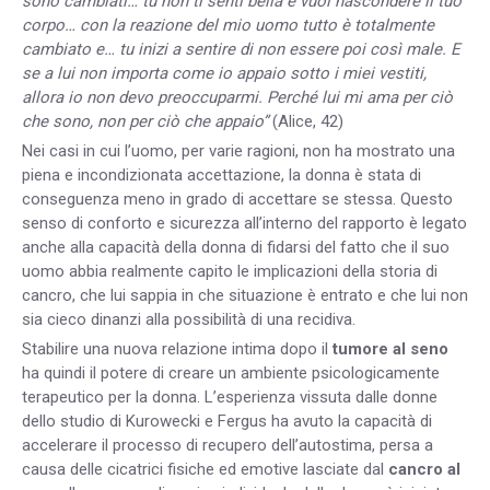
sono cambiati… tu non ti senti bella e vuoi nascondere il tuo
corpo… con la reazione del mio uomo tutto è totalmente
cambiato e… tu inizi a sentire di non essere poi così male. E
se a lui non importa come io appaio sotto i miei vestiti,
allora io non devo preoccuparmi. Perché lui mi ama per ciò
che sono, non per ciò che appaio”
(Alice, 42)
Nei casi in cui l’uomo, per varie ragioni, non ha mostrato una
piena e incondizionata accettazione, la donna è stata di
conseguenza meno in grado di accettare se stessa. Questo
senso di conforto e sicurezza all’interno del rapporto è legato
anche alla capacità della donna di fidarsi del fatto che il suo
uomo abbia realmente capito le implicazioni della storia di
cancro, che lui sappia in che situazione è entrato e che lui non
sia cieco dinanzi alla possibilità di una recidiva.
Stabilire una nuova relazione intima dopo il
tumore al seno
ha quindi il potere di creare un ambiente psicologicamente
terapeutico per la donna. L’esperienza vissuta dalle donne
dello studio di Kurowecki e Fergus ha avuto la capacità di
accelerare il processo di recupero dell’autostima, persa a
causa delle cicatrici fisiche ed emotive lasciate dal
cancro al