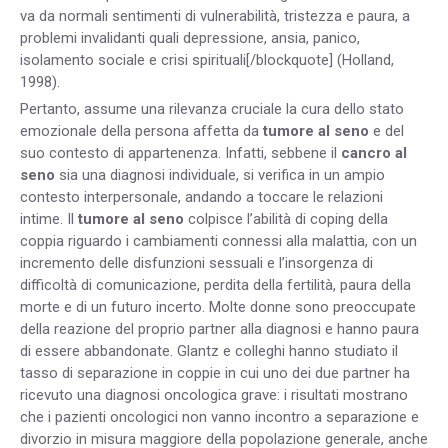
va da normali sentimenti di vulnerabilità, tristezza e paura, a
problemi invalidanti quali depressione, ansia, panico,
isolamento sociale e crisi spirituali[/blockquote] (Holland,
1998).
Pertanto, assume una rilevanza cruciale la cura dello stato
emozionale della persona affetta da
tumore al seno
e del
suo contesto di appartenenza. Infatti, sebbene il
cancro al
seno
sia una diagnosi individuale, si verifica in un ampio
contesto interpersonale, andando a toccare le relazioni
intime. Il
tumore al seno
colpisce l’abilità di coping della
coppia riguardo i cambiamenti connessi alla malattia, con un
incremento delle disfunzioni sessuali e l’insorgenza di
difficoltà di comunicazione, perdita della fertilità, paura della
morte e di un futuro incerto. Molte donne sono preoccupate
della reazione del proprio partner alla diagnosi e hanno paura
di essere abbandonate. Glantz e colleghi hanno studiato il
tasso di separazione in coppie in cui uno dei due partner ha
ricevuto una diagnosi oncologica grave: i risultati mostrano
che i pazienti oncologici non vanno incontro a separazione e
divorzio in misura maggiore della popolazione generale, anche