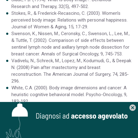
Research and Therapy, 32(5), 497-502.
Stokes, R., & Frederick-Recascino, C. (2003). Women’s
perceived body image: Relations with personal happiness.
Journal of Women & Aging, 15, 17-29.
Swenson, K., Nissen, M., Ceronsky, C., Swenson, L., Lee, M.,
& Tuttle, T. (2002). Comparison of side effects between
sentinel lymph node and axillary lymph node dissection for
breast cancer. Annals of Surgical Oncology, 9, 745-753.
Vadivelu, N., Schreck, M., Lopez, M., Kodumudi, G., & Deepak
N. (2008) Pain after mastectomy and breast
reconstruction. The American Journal of Surgery, 74, 285-
296.
White, C.A. (2000). Body image dimensions and cancer: A
heuristic cognitive behavioral model. Psycho-Oncology, 9,
183-192.
cancel
Consigliato dalla redazione