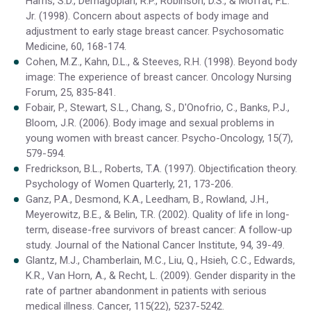
Harris, S.D., Derhagopian, R.P., Robinson, D.S., & Moffat, F.L.
Jr. (1998). Concern about aspects of body image and
adjustment to early stage breast cancer. Psychosomatic
Medicine, 60, 168-174.
Cohen, M.Z., Kahn, D.L., & Steeves, R.H. (1998). Beyond body
image: The experience of breast cancer. Oncology Nursing
Forum, 25, 835-841.
Fobair, P., Stewart, S.L., Chang, S., D'Onofrio, C., Banks, P.J.,
Bloom, J.R. (2006). Body image and sexual problems in
young women with breast cancer. Psycho-Oncology, 15(7),
579-594.
Fredrickson, B.L., Roberts, T.A. (1997). Objectification theory.
Psychology of Women Quarterly, 21, 173-206.
Ganz, P.A., Desmond, K.A., Leedham, B., Rowland, J.H.,
Meyerowitz, B.E., & Belin, T.R. (2002). Quality of life in long-
term, disease-free survivors of breast cancer: A follow-up
study. Journal of the National Cancer Institute, 94, 39-49.
Glantz, M.J., Chamberlain, M.C., Liu, Q., Hsieh, C.C., Edwards,
K.R., Van Horn, A., & Recht, L. (2009). Gender disparity in the
rate of partner abandonment in patients with serious
medical illness. Cancer, 115(22), 5237-5242.