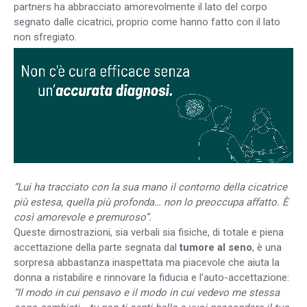
partners ha abbracciato amorevolmente il lato del corpo
segnato dalle cicatrici, proprio come hanno fatto con il lato
non sfregiato.
“Lui ha tracciato con la sua mano il contorno della cicatrice
più estesa, quella più profonda… non lo preoccupa affatto. È
così amorevole e premuroso”.
Queste dimostrazioni, sia verbali sia fisiche, di totale e piena
accettazione della parte segnata dal
tumore al seno
, è una
sorpresa abbastanza inaspettata ma piacevole che aiuta la
donna a ristabilire e rinnovare la fiducia e l’auto-accettazione:
“Il modo in cui pensavo e il modo in cui vedevo me stessa