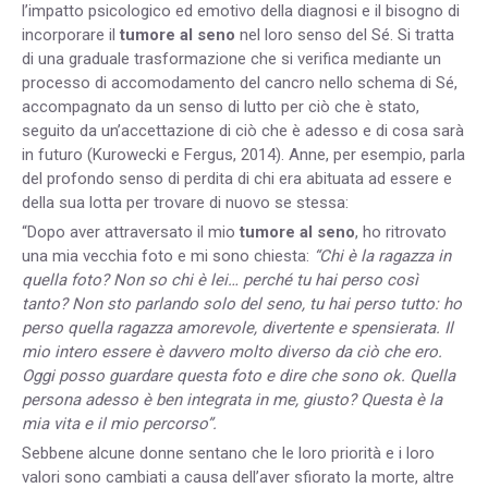
l’impatto psicologico ed emotivo della diagnosi e il bisogno di
incorporare il
tumore al seno
nel loro senso del Sé. Si tratta
di una graduale trasformazione che si verifica mediante un
processo di accomodamento del cancro nello schema di Sé,
accompagnato da un senso di lutto per ciò che è stato,
seguito da un’accettazione di ciò che è adesso e di cosa sarà
in futuro (Kurowecki e Fergus, 2014). Anne, per esempio, parla
del profondo senso di perdita di chi era abituata ad essere e
della sua lotta per trovare di nuovo se stessa:
“Dopo aver attraversato il mio
tumore al seno
, ho ritrovato
una mia vecchia foto e mi sono chiesta:
“Chi è la ragazza in
quella foto? Non so chi è lei… perché tu hai perso così
tanto? Non sto parlando solo del seno, tu hai perso tutto: ho
perso quella ragazza amorevole, divertente e spensierata. Il
mio intero essere è davvero molto diverso da ciò che ero.
Oggi posso guardare questa foto e dire che sono ok. Quella
persona adesso è ben integrata in me, giusto? Questa è la
mia vita e il mio percorso”.
Sebbene alcune donne sentano che le loro priorità e i loro
valori sono cambiati a causa dell’aver sfiorato la morte, altre