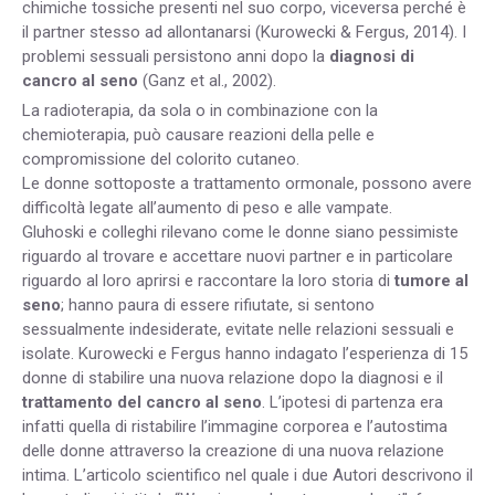
chimiche tossiche presenti nel suo corpo, viceversa perché è
il partner stesso ad allontanarsi (Kurowecki & Fergus, 2014). I
problemi sessuali persistono anni dopo la
diagnosi di
cancro al seno
(Ganz et al., 2002).
La radioterapia, da sola o in combinazione con la
chemioterapia, può causare reazioni della pelle e
compromissione del colorito cutaneo.
Le donne sottoposte a trattamento ormonale, possono avere
difficoltà legate all’aumento di peso e alle vampate.
Gluhoski e colleghi rilevano come le donne siano pessimiste
riguardo al trovare e accettare nuovi partner e in particolare
riguardo al loro aprirsi e raccontare la loro storia di
tumore al
seno
; hanno paura di essere rifiutate, si sentono
sessualmente indesiderate, evitate nelle relazioni sessuali e
isolate. Kurowecki e Fergus hanno indagato l’esperienza di 15
donne di stabilire una nuova relazione dopo la diagnosi e il
trattamento del cancro al seno
. L’ipotesi di partenza era
infatti quella di ristabilire l’immagine corporea e l’autostima
delle donne attraverso la creazione di una nuova relazione
intima. L’articolo scientifico nel quale i due Autori descrivono il