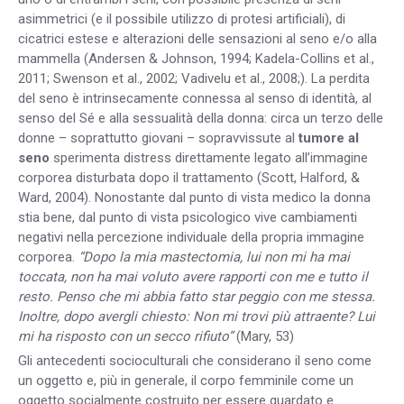
asimmetrici (e il possibile utilizzo di protesi artificiali), di
cicatrici estese e alterazioni delle sensazioni al seno e/o alla
mammella (Andersen & Johnson, 1994; Kadela-Collins et al.,
2011; Swenson et al., 2002; Vadivelu et al., 2008;). La perdita
del seno è intrinsecamente connessa al senso di identità, al
senso del Sé e alla sessualità della donna: circa un terzo delle
donne – soprattutto giovani – sopravvissute al
tumore al
seno
sperimenta distress direttamente legato all’immagine
corporea disturbata dopo il trattamento (Scott, Halford, &
Ward, 2004). Nonostante dal punto di vista medico la donna
stia bene, dal punto di vista psicologico vive cambiamenti
negativi nella percezione individuale della propria immagine
corporea.
“Dopo la mia mastectomia, lui non mi ha mai
toccata, non ha mai voluto avere rapporti con me e tutto il
resto. Penso che mi abbia fatto star peggio con me stessa.
Inoltre, dopo avergli chiesto: Non mi trovi più attraente? Lui
mi ha risposto con un secco rifiuto”
(Mary, 53)
Gli antecedenti socioculturali che considerano il seno come
un oggetto e, più in generale, il corpo femminile come un
oggetto socialmente costruito per essere guardato e