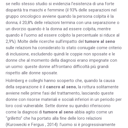
se nello stesso studio si evidenzia l’esistenza di una forte
disparità tra maschi e femmine (il 93% delle separazioni nel
gruppo oncologico avviene quando la persona colpita è la
donna; il 20,8% delle relazioni termina con una separazione o
un divorzio quando è la donna ad essere colpita, mentre
quando è l’uomo ad essere colpito la percentuale si riduce al
2,9%). Molte delle ricerche sull’impatto del
tumore al seno
sulle relazioni ha considerato lo stato coniugale come criterio
di inclusione, escludendo quindi le coppie non sposate e le
donne che al momento della diagnosi erano impegnate con
un uomo: queste donne affrontano difficoltà più grandi
rispetto alle donne sposate.
Holmberg e colleghi hanno scoperto che, quando la causa
della separazione è il
cancro al seno
, la rottura solitamente
avviene nelle prime fasi del trattamento, lasciando queste
donne con risorse materiali e sociali inferiori in un periodo per
loro così vulnerabile. Sette donne su quindici riferiscono
come la diagnosi di
tumore al seno
abbia agito come un
“grilletto” che ha portato alla fine delle loro relazioni
(Kurowecki e Fergus , 2014): l’uomo si è progressivamente