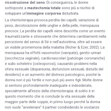
ricostruzione del seno
. Di conseguenza, le donne
sottoposte a
mastectomia totale
sono più a rischio di
sviluppare un’
immagine corporea
disturbata.
La chemioterapia provoca perdita dei capelli, variazione di
peso, decolorazione delle unghie e della pelle, menopausa
precoce. La perdita dei capelli viene descritta come un evento
traumatizzante e stressante che determina cambiamenti nella
percezione del senso di Sé e nell’autostima, oltre ad essere
un visibile promemoria della malattia (Richer & Ezer, 2002). La
menopausa ha effetti vasomotori (vampate), genito-urinari
(secchezza vaginale), cardiovascolari (patologie coronariche)
e sullo scheletro (osteoporosi), causando problemi nella
sfera sessuale (dispareunia, disfunzioni sessuali, disturbi del
desiderio) e un aumento del distress psicologico, poiché la
donna non è più fertile e non può più avere figli. Molte donne
si sentono profondamente inadeguate e indesiderate,
specialmente all’inizio della chemioterapia: di solito è in
questo momento che si conclude la vita sessuale della
maggior parte delle coppie, in primo luogo perché la donna
non vuole “avvelenare” il partner condividendo le sostanze