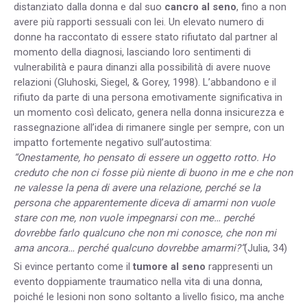
distanziato dalla donna e dal suo
cancro al seno
, fino a non
avere più rapporti sessuali con lei. Un elevato numero di
donne ha raccontato di essere stato rifiutato dal partner al
momento della diagnosi, lasciando loro sentimenti di
vulnerabilità e paura dinanzi alla possibilità di avere nuove
relazioni (Gluhoski, Siegel, & Gorey, 1998). L’abbandono e il
rifiuto da parte di una persona emotivamente significativa in
un momento così delicato, genera nella donna insicurezza e
rassegnazione all’idea di rimanere single per sempre, con un
impatto fortemente negativo sull’autostima:
“Onestamente, ho pensato di essere un oggetto rotto. Ho
creduto che non ci fosse più niente di buono in me e che non
ne valesse la pena di avere una relazione, perché se la
persona che apparentemente diceva di amarmi non vuole
stare con me, non vuole impegnarsi con me… perché
dovrebbe farlo qualcuno che non mi conosce, che non mi
ama ancora… perché qualcuno dovrebbe amarmi?”
(Julia, 34)
Si evince pertanto come il
tumore al seno
rappresenti un
evento doppiamente traumatico nella vita di una donna,
poiché le lesioni non sono soltanto a livello fisico, ma anche