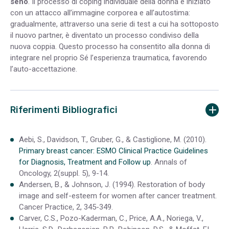
seno
. Il processo di coping individuale della donna è iniziato
con un attacco all’immagine corporea e all’autostima:
gradualmente, attraverso una serie di test a cui ha sottoposto
il nuovo partner, è diventato un processo condiviso della
nuova coppia. Questo processo ha consentito alla donna di
integrare nel proprio Sé l’esperienza traumatica, favorendo
l’auto-accettazione.
Riferimenti Bibliografici
Aebi, S., Davidson, T., Gruber, G., & Castiglione, M. (2010).
Primary breast cancer: ESMO Clinical Practice Guidelines
for Diagnosis, Treatment and Follow up
. Annals of
Oncology, 2(suppl. 5), 9-14.
Andersen, B., & Johnson, J. (1994). Restoration of body
image and self-esteem for women after cancer treatment.
Cancer Practice, 2, 345-349.
Carver, C.S., Pozo-Kaderman, C., Price, A.A., Noriega, V.,